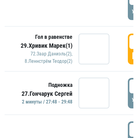
УД
Гол в равенстве
2
29.Хривик Марек(1)
Г
72.Заар Даниэль(2)
,
8.Леннстрём Теодор(2)
2
Подножка
27.Гончарук Сергей
УД
2 минуты / 27:48 - 29:48
3