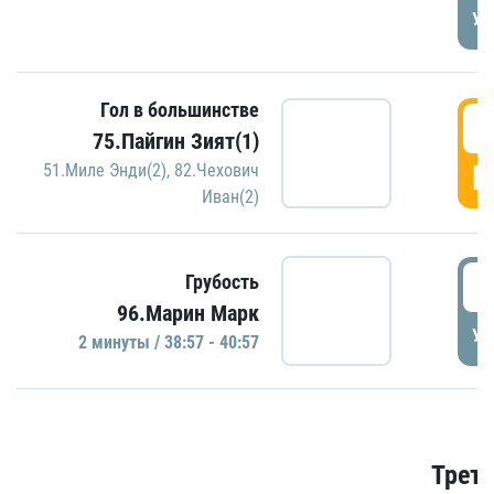
УД
Гол в большинстве
3
75.Пайгин Зият(1)
Г
51.Миле Энди(2)
,
82.Чехович
Иван(2)
3
Грубость
96.Марин Марк
УД
2 минуты / 38:57 - 40:57
Трети