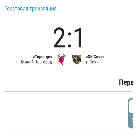
Текстовая трансляция
2:1
«Торпедо»
«ХК Сочи»
г. Нижний Новгород
г. Сочи
Первы
0
УД