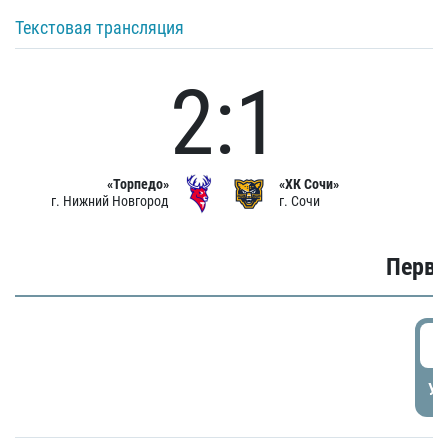
Текстовая трансляция
2:1
«Торпедо»
«ХК Сочи»
г. Нижний Новгород
г. Сочи
Первы
0
УД