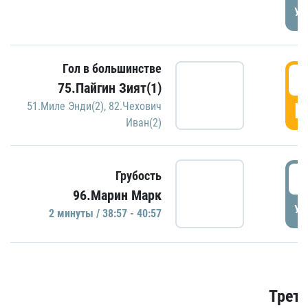
УД
Гол в большинстве
3
75.Пайгин Зият(1)
Г
51.Миле Энди(2)
,
82.Чехович
Иван(2)
3
Грубость
96.Марин Марк
УД
2 минуты / 38:57 - 40:57
Трети