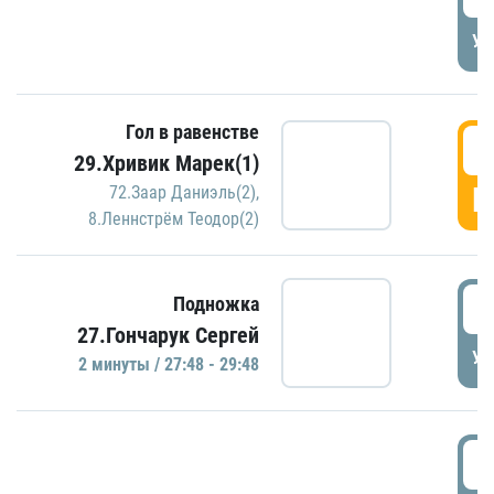
УД
Гол в равенстве
2
29.Хривик Марек(1)
Г
72.Заар Даниэль(2)
,
8.Леннстрём Теодор(2)
2
Подножка
27.Гончарук Сергей
УД
2 минуты / 27:48 - 29:48
3