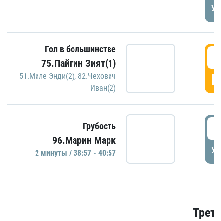
УД
Гол в большинстве
3
75.Пайгин Зият(1)
Г
51.Миле Энди(2)
,
82.Чехович
Иван(2)
3
Грубость
96.Марин Марк
УД
2 минуты / 38:57 - 40:57
Трети