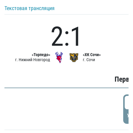
Текстовая трансляция
2:1
«Торпедо»
«ХК Сочи»
г. Нижний Новгород
г. Сочи
Первы
0
УД