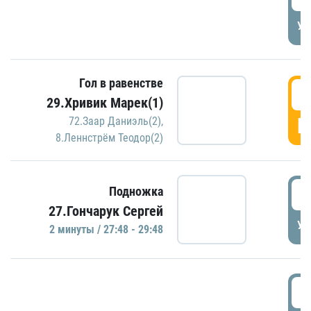
УД
Гол в равенстве
2
29.Хривик Марек(1)
Г
72.Заар Даниэль(2)
,
8.Леннстрём Теодор(2)
2
Подножка
27.Гончарук Сергей
УД
2 минуты / 27:48 - 29:48
3