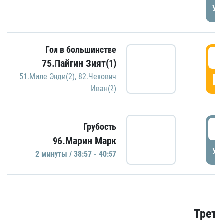
УД
Гол в большинстве
3
75.Пайгин Зият(1)
Г
51.Миле Энди(2)
,
82.Чехович
Иван(2)
3
Грубость
96.Марин Марк
УД
2 минуты / 38:57 - 40:57
Трети