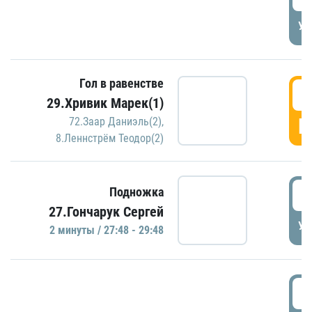
УД
Гол в равенстве
2
29.Хривик Марек(1)
Г
72.Заар Даниэль(2)
,
8.Леннстрём Теодор(2)
2
Подножка
27.Гончарук Сергей
УД
2 минуты / 27:48 - 29:48
3