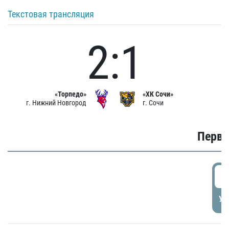
Текстовая трансляция
2:1
«Торпедо»
«ХК Сочи»
г. Нижний Новгород
г. Сочи
Первы
0
УД