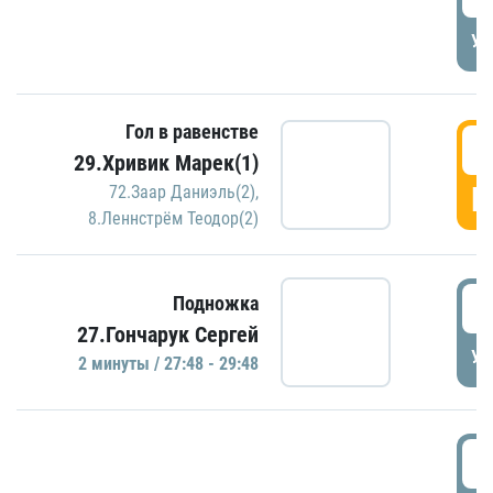
УД
Гол в равенстве
2
29.Хривик Марек(1)
Г
72.Заар Даниэль(2)
,
8.Леннстрём Теодор(2)
2
Подножка
27.Гончарук Сергей
УД
2 минуты / 27:48 - 29:48
3