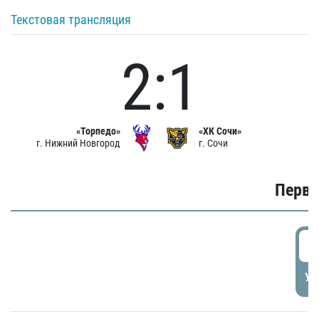
Текстовая трансляция
2:1
«Торпедо»
«ХК Сочи»
г. Нижний Новгород
г. Сочи
Первы
0
УД