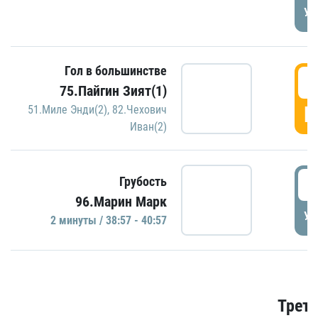
УД
Гол в большинстве
3
75.Пайгин Зият(1)
Г
51.Миле Энди(2)
,
82.Чехович
Иван(2)
3
Грубость
96.Марин Марк
УД
2 минуты / 38:57 - 40:57
Трети