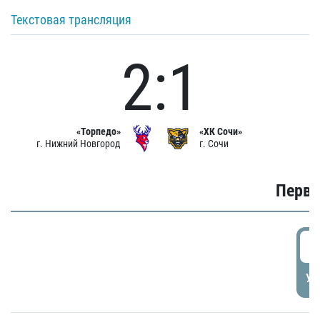
Текстовая трансляция
2:1
«Торпедо»
«ХК Сочи»
г. Нижний Новгород
г. Сочи
Первы
0
УД