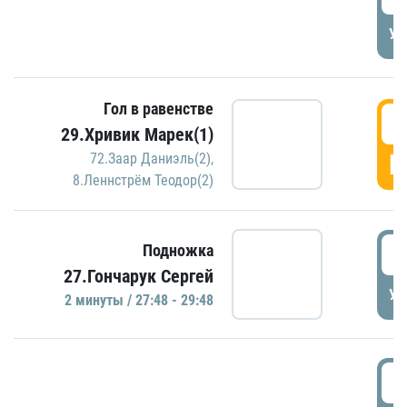
УД
Гол в равенстве
2
29.Хривик Марек(1)
Г
72.Заар Даниэль(2)
,
8.Леннстрём Теодор(2)
2
Подножка
27.Гончарук Сергей
УД
2 минуты / 27:48 - 29:48
3