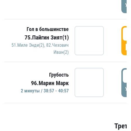
УД
Гол в большинстве
3
75.Пайгин Зият(1)
Г
51.Миле Энди(2)
,
82.Чехович
Иван(2)
3
Грубость
96.Марин Марк
УД
2 минуты / 38:57 - 40:57
Трети