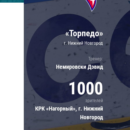
Локомотив
Северсталь
ЦСКА
«Торпедо»
Шанхайские Драконы
г. Нижний Новгород
Тренер:
Немировски Дэвид
1000
зрителей
КРК «Нагорный», г. Нижний
Новгород