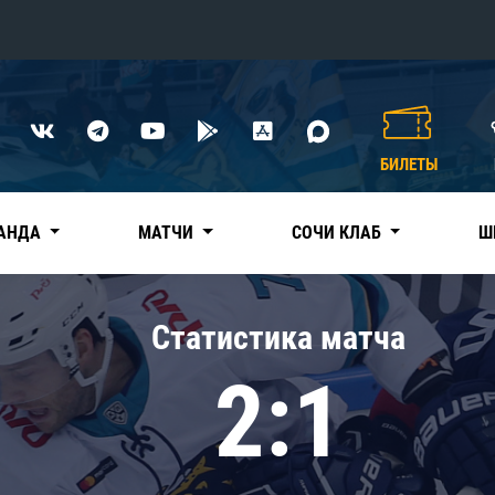
Конференция «Восток»
Дивизион Харламова
БИЛЕТЫ
Автомобилист
сляции
Ак Барс
АНДА
МАТЧИ
СОЧИ КЛАБ
Ш
Металлург Мг
Нефтехимик
 трансляции
Статистика матча
Трактор
магазин
2:1
Дивизион Чернышева
Авангард
ние КХЛ
Адмирал