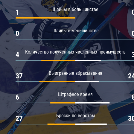
Амур
Шайбы в большинстве
1
Барыс
Салават Юлаев
Шайбы в меньшинстве
0
Сибирь
Количество полученных численных преимуществ
4
Выигранные вбрасывания
37
2
Штрафное время
6
Броски по воротам
27
3