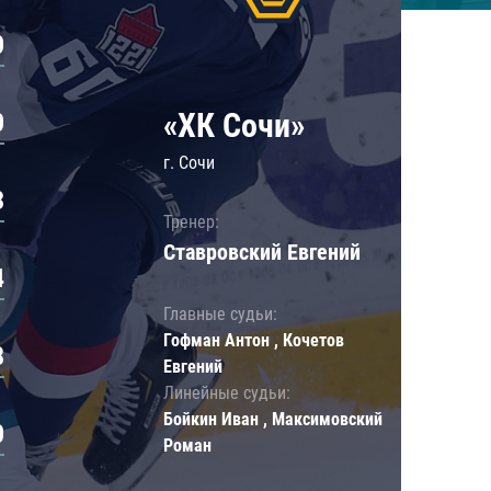
0
«ХК Сочи»
0
г. Сочи
3
Тренер:
Ставровский Евгений
4
Главные судьи:
Гофман Антон , Кочетов
8
Евгений
Линейные судьи:
Бойкин Иван , Максимовский
0
Роман