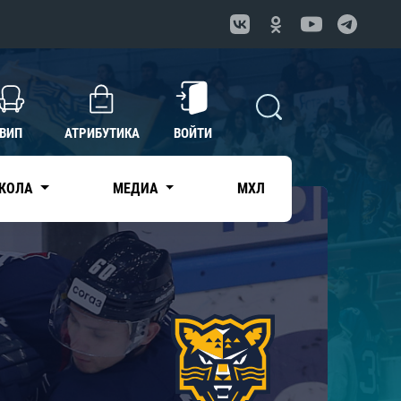
ВИП
АТРИБУТИКА
ВОЙТИ
КОЛА
МЕДИА
МХЛ