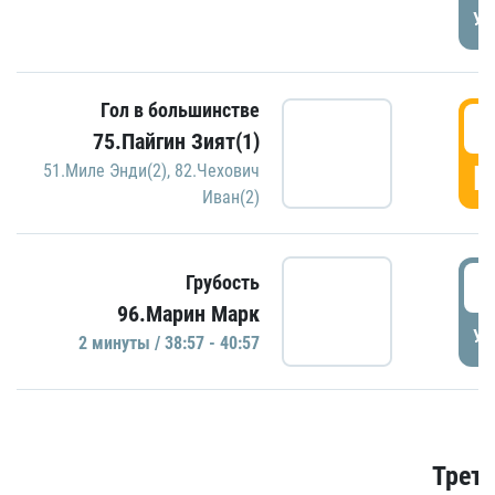
УД
Гол в большинстве
3
75.Пайгин Зият(1)
Г
51.Миле Энди(2)
,
82.Чехович
Иван(2)
3
Грубость
96.Марин Марк
УД
2 минуты / 38:57 - 40:57
Трети