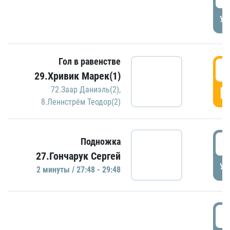
УД
Гол в равенстве
2
29.Хривик Марек(1)
Г
72.Заар Даниэль(2)
,
8.Леннстрём Теодор(2)
2
Подножка
27.Гончарук Сергей
УД
2 минуты / 27:48 - 29:48
3