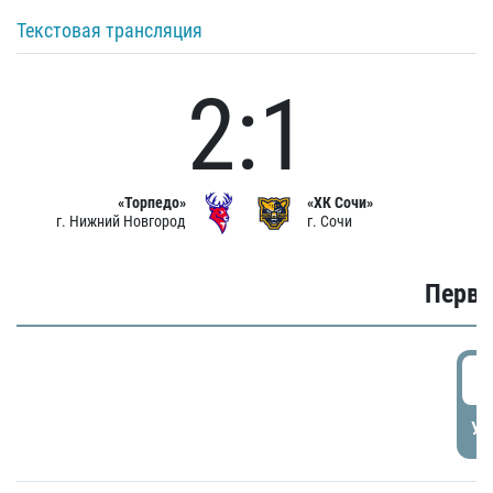
Текстовая трансляция
2:1
«Торпедо»
«ХК Сочи»
г. Нижний Новгород
г. Сочи
Первы
0
УД