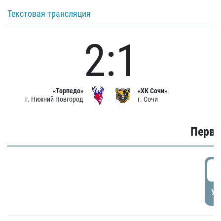
Текстовая трансляция
2:1
«Торпедо»
«ХК Сочи»
г. Нижний Новгород
г. Сочи
Первы
0
УД