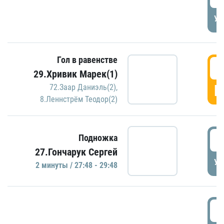
УД
Гол в равенстве
2
29.Хривик Марек(1)
Г
72.Заар Даниэль(2)
,
8.Леннстрём Теодор(2)
2
Подножка
27.Гончарук Сергей
УД
2 минуты / 27:48 - 29:48
3