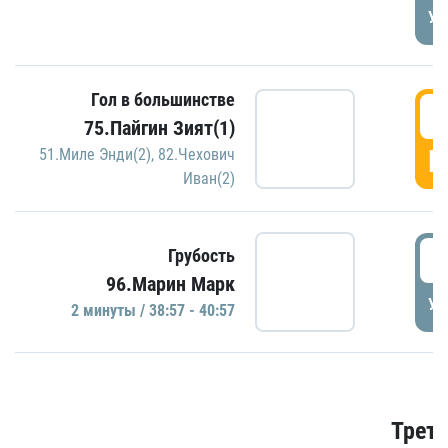
УД
Гол в большинстве
3
75.Пайгин Зият(1)
Г
51.Миле Энди(2)
,
82.Чехович
Иван(2)
3
Грубость
96.Марин Марк
УД
2 минуты / 38:57 - 40:57
Трети