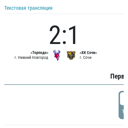
Текстовая трансляция
2:1
«Торпедо»
«ХК Сочи»
г. Нижний Новгород
г. Сочи
Первы
0
УД