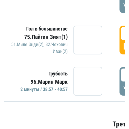
УД
Гол в большинстве
3
75.Пайгин Зият(1)
Г
51.Миле Энди(2)
,
82.Чехович
Иван(2)
3
Грубость
96.Марин Марк
УД
2 минуты / 38:57 - 40:57
Трети