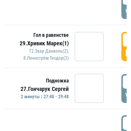
УД
Гол в равенстве
2
29.Хривик Марек(1)
Г
72.Заар Даниэль(2)
,
8.Леннстрём Теодор(2)
2
Подножка
27.Гончарук Сергей
УД
2 минуты / 27:48 - 29:48
3