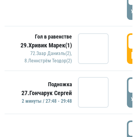
УД
Гол в равенстве
2
29.Хривик Марек(1)
Г
72.Заар Даниэль(2)
,
8.Леннстрём Теодор(2)
2
Подножка
27.Гончарук Сергей
УД
2 минуты / 27:48 - 29:48
3