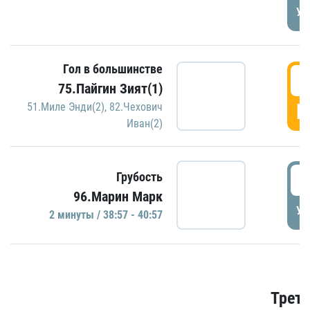
УД
Гол в большинстве
3
75.Пайгин Зият(1)
Г
51.Миле Энди(2)
,
82.Чехович
Иван(2)
3
Грубость
96.Марин Марк
УД
2 минуты / 38:57 - 40:57
Трети