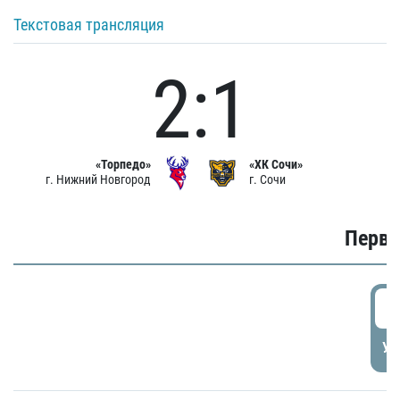
Текстовая трансляция
2:1
«Торпедо»
«ХК Сочи»
г. Нижний Новгород
г. Сочи
Первы
0
УД