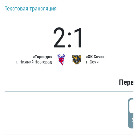
Текстовая трансляция
2:1
«Торпедо»
«ХК Сочи»
г. Нижний Новгород
г. Сочи
Первы
0
УД