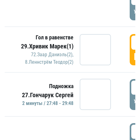
УД
Гол в равенстве
2
29.Хривик Марек(1)
Г
72.Заар Даниэль(2)
,
8.Леннстрём Теодор(2)
2
Подножка
27.Гончарук Сергей
УД
2 минуты / 27:48 - 29:48
3