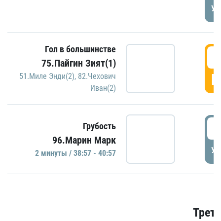
УД
Гол в большинстве
3
75.Пайгин Зият(1)
Г
51.Миле Энди(2)
,
82.Чехович
Иван(2)
3
Грубость
96.Марин Марк
УД
2 минуты / 38:57 - 40:57
Трети