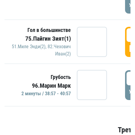
УД
Гол в большинстве
3
75.Пайгин Зият(1)
Г
51.Миле Энди(2)
,
82.Чехович
Иван(2)
3
Грубость
96.Марин Марк
УД
2 минуты / 38:57 - 40:57
Трети