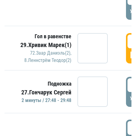
УД
Гол в равенстве
2
29.Хривик Марек(1)
Г
72.Заар Даниэль(2)
,
8.Леннстрём Теодор(2)
2
Подножка
27.Гончарук Сергей
УД
2 минуты / 27:48 - 29:48
3