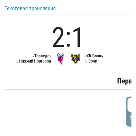
Текстовая трансляция
2:1
«Торпедо»
«ХК Сочи»
г. Нижний Новгород
г. Сочи
Первы
0
УД