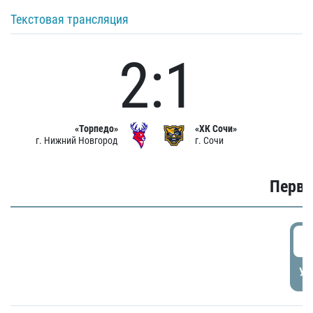
Текстовая трансляция
2:1
«Торпедо»
«ХК Сочи»
г. Нижний Новгород
г. Сочи
Первы
0
УД