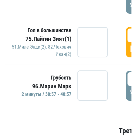
УД
Гол в большинстве
3
75.Пайгин Зият(1)
Г
51.Миле Энди(2)
,
82.Чехович
Иван(2)
3
Грубость
96.Марин Марк
УД
2 минуты / 38:57 - 40:57
Трети