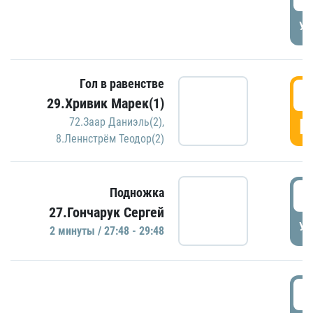
УД
Гол в равенстве
2
29.Хривик Марек(1)
Г
72.Заар Даниэль(2)
,
8.Леннстрём Теодор(2)
2
Подножка
27.Гончарук Сергей
УД
2 минуты / 27:48 - 29:48
3