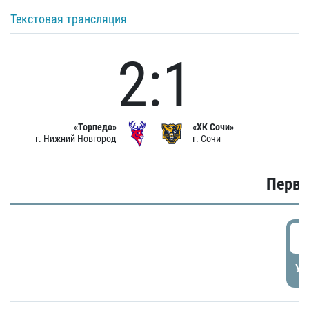
Текстовая трансляция
2:1
«Торпедо»
«ХК Сочи»
г. Нижний Новгород
г. Сочи
Первы
0
УД