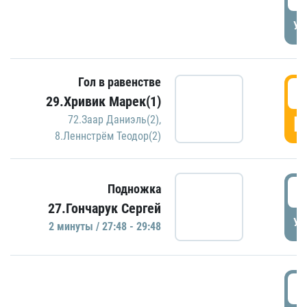
УД
Гол в равенстве
2
29.Хривик Марек(1)
Г
72.Заар Даниэль(2)
,
8.Леннстрём Теодор(2)
2
Подножка
27.Гончарук Сергей
УД
2 минуты / 27:48 - 29:48
3