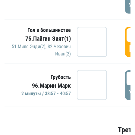
УД
Гол в большинстве
3
75.Пайгин Зият(1)
Г
51.Миле Энди(2)
,
82.Чехович
Иван(2)
3
Грубость
96.Марин Марк
УД
2 минуты / 38:57 - 40:57
Трети