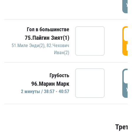
УД
Гол в большинстве
3
75.Пайгин Зият(1)
Г
51.Миле Энди(2)
,
82.Чехович
Иван(2)
3
Грубость
96.Марин Марк
УД
2 минуты / 38:57 - 40:57
Трети