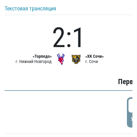
Текстовая трансляция
2:1
«Торпедо»
«ХК Сочи»
г. Нижний Новгород
г. Сочи
Первы
0
УД