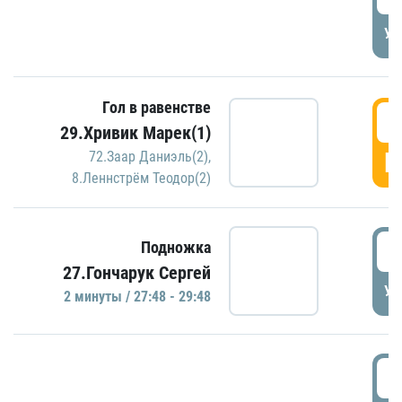
УД
Гол в равенстве
2
29.Хривик Марек(1)
Г
72.Заар Даниэль(2)
,
8.Леннстрём Теодор(2)
2
Подножка
27.Гончарук Сергей
УД
2 минуты / 27:48 - 29:48
3