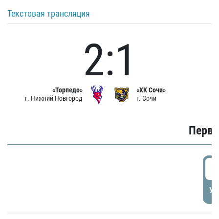
Текстовая трансляция
2:1
«Торпедо»
«ХК Сочи»
г. Нижний Новгород
г. Сочи
Первы
0
УД