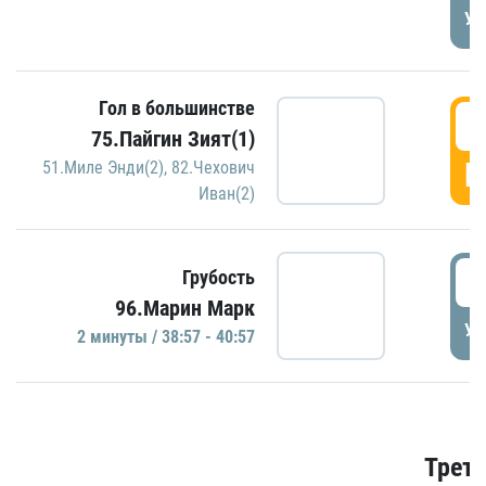
УД
Гол в большинстве
3
75.Пайгин Зият(1)
Г
51.Миле Энди(2)
,
82.Чехович
Иван(2)
3
Грубость
96.Марин Марк
УД
2 минуты / 38:57 - 40:57
Трети