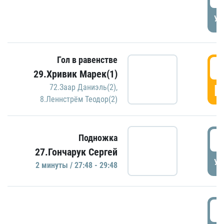
УД
Гол в равенстве
2
29.Хривик Марек(1)
Г
72.Заар Даниэль(2)
,
8.Леннстрём Теодор(2)
2
Подножка
27.Гончарук Сергей
УД
2 минуты / 27:48 - 29:48
3