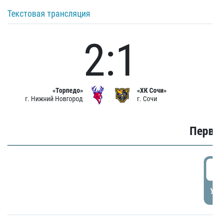
Текстовая трансляция
2:1
«Торпедо»
«ХК Сочи»
г. Нижний Новгород
г. Сочи
Первы
0
УД