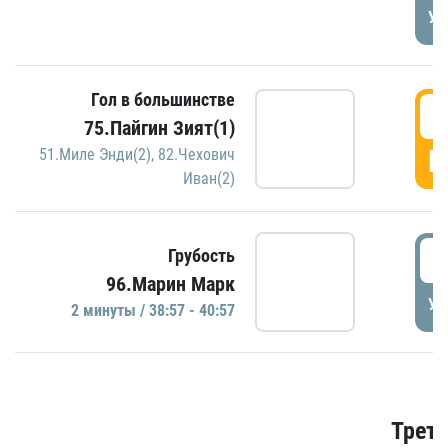
УД
Гол в большинстве
3
75.Пайгин Зият(1)
Г
51.Миле Энди(2)
,
82.Чехович
Иван(2)
3
Грубость
96.Марин Марк
УД
2 минуты / 38:57 - 40:57
Трети