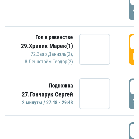
УД
Гол в равенстве
2
29.Хривик Марек(1)
Г
72.Заар Даниэль(2)
,
8.Леннстрём Теодор(2)
2
Подножка
27.Гончарук Сергей
УД
2 минуты / 27:48 - 29:48
3