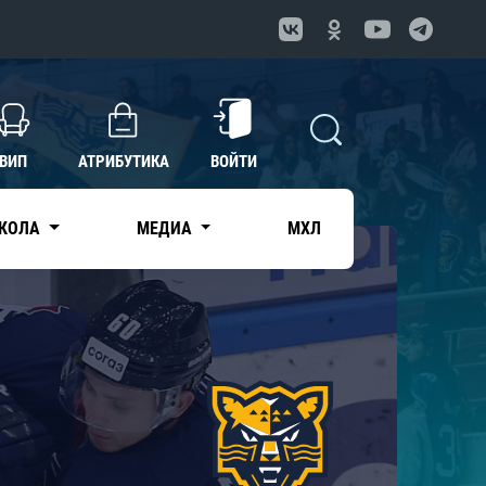
ВИП
АТРИБУТИКА
ВОЙТИ
КОЛА
МЕДИА
МХЛ