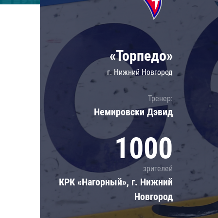
Локомотив
Северсталь
ЦСКА
«Торпедо»
Шанхайские Драконы
г. Нижний Новгород
Тренер:
Немировски Дэвид
1000
зрителей
КРК «Нагорный», г. Нижний
Новгород