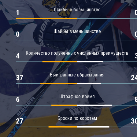
Амур
Шайбы в большинстве
1
Барыс
Салават Юлаев
Шайбы в меньшинстве
0
Сибирь
Количество полученных численных преимуществ
4
Выигранные вбрасывания
37
2
Штрафное время
6
Броски по воротам
27
3