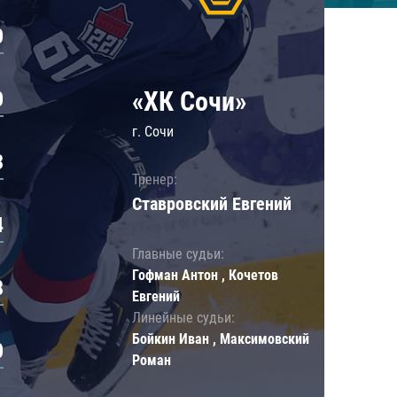
0
«ХК Сочи»
0
г. Сочи
3
Тренер:
Ставровский Евгений
4
Главные судьи:
Гофман Антон , Кочетов
8
Евгений
Линейные судьи:
Бойкин Иван , Максимовский
0
Роман