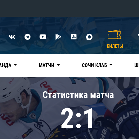
Конференция «Восток»
Дивизион Харламова
БИЛЕТЫ
Автомобилист
сляции
Ак Барс
АНДА
МАТЧИ
СОЧИ КЛАБ
Ш
Металлург Мг
Нефтехимик
 трансляции
Статистика матча
Трактор
магазин
2:1
Дивизион Чернышева
Авангард
ние КХЛ
Адмирал