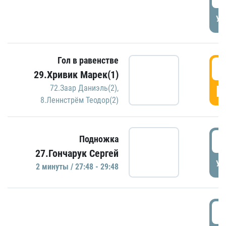
УД
Гол в равенстве
2
29.Хривик Марек(1)
Г
72.Заар Даниэль(2)
,
8.Леннстрём Теодор(2)
2
Подножка
27.Гончарук Сергей
УД
2 минуты / 27:48 - 29:48
3