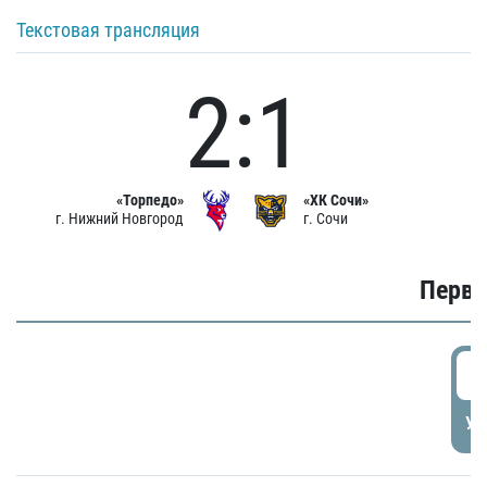
Текстовая трансляция
2:1
«Торпедо»
«ХК Сочи»
г. Нижний Новгород
г. Сочи
Первы
0
УД