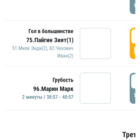
УД
Гол в большинстве
3
75.Пайгин Зият(1)
Г
51.Миле Энди(2)
,
82.Чехович
Иван(2)
3
Грубость
96.Марин Марк
УД
2 минуты / 38:57 - 40:57
Трети