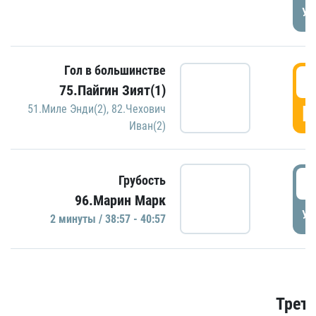
УД
Гол в большинстве
3
75.Пайгин Зият(1)
Г
51.Миле Энди(2)
,
82.Чехович
Иван(2)
3
Грубость
96.Марин Марк
УД
2 минуты / 38:57 - 40:57
Трети