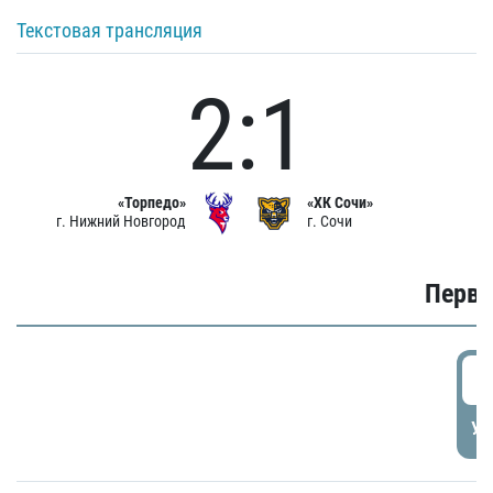
Текстовая трансляция
2:1
«Торпедо»
«ХК Сочи»
г. Нижний Новгород
г. Сочи
Первы
0
УД