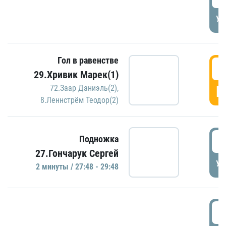
УД
Гол в равенстве
2
29.Хривик Марек(1)
Г
72.Заар Даниэль(2)
,
8.Леннстрём Теодор(2)
2
Подножка
27.Гончарук Сергей
УД
2 минуты / 27:48 - 29:48
3