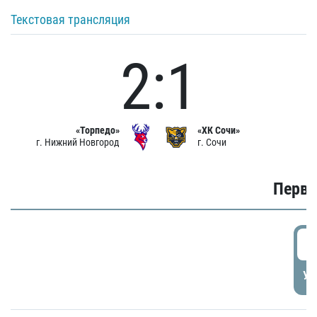
Текстовая трансляция
2:1
«Торпедо»
«ХК Сочи»
г. Нижний Новгород
г. Сочи
Первы
0
УД