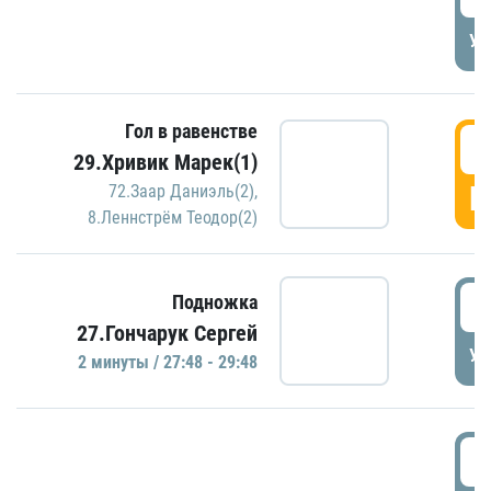
УД
Гол в равенстве
2
29.Хривик Марек(1)
Г
72.Заар Даниэль(2)
,
8.Леннстрём Теодор(2)
2
Подножка
27.Гончарук Сергей
УД
2 минуты / 27:48 - 29:48
3