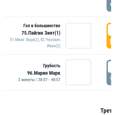
УД
Гол в большинстве
3
75.Пайгин Зият(1)
Г
51.Миле Энди(2)
,
82.Чехович
Иван(2)
3
Грубость
96.Марин Марк
УД
2 минуты / 38:57 - 40:57
Трети