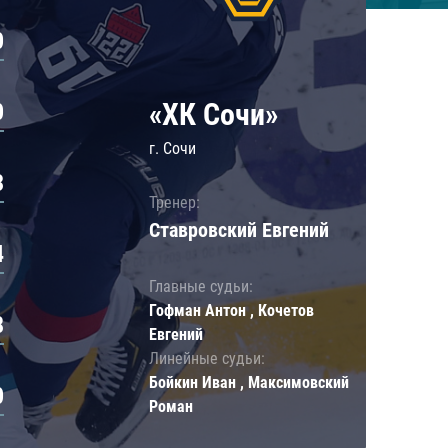
0
«ХК Сочи»
0
г. Сочи
3
Тренер:
Ставровский Евгений
4
Главные судьи:
Гофман Антон , Кочетов
8
Евгений
Линейные судьи:
Бойкин Иван , Максимовский
0
Роман