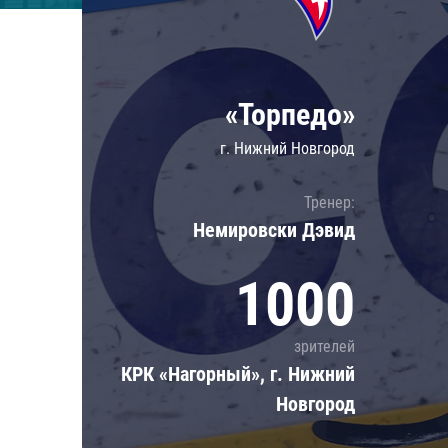
Локомотив
Северсталь
ЦСКА
«Торпедо»
Шанхайские Драконы
г. Нижний Новгород
Тренер:
Немировски Дэвид
1000
зрителей
КРК «Нагорный», г. Нижний
Новгород