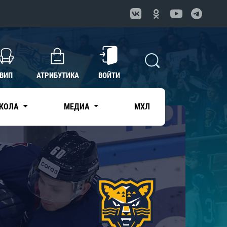
ВИП
АТРИБУТИКА
ВОЙТИ
КОЛА
МЕДИА
МХЛ