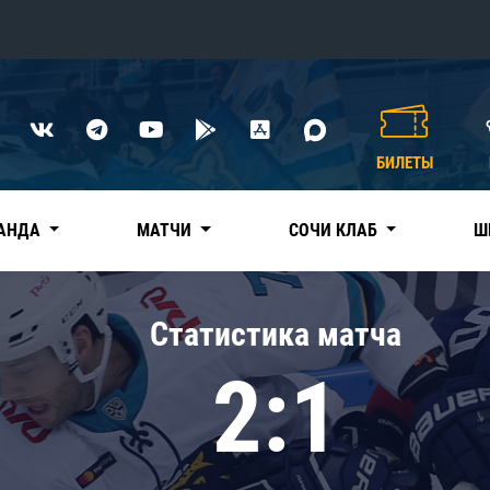
Конференция «Восток»
Дивизион Харламова
БИЛЕТЫ
Автомобилист
сляции
Ак Барс
АНДА
МАТЧИ
СОЧИ КЛАБ
Ш
Металлург Мг
Нефтехимик
 трансляции
Статистика матча
Трактор
магазин
2:1
Дивизион Чернышева
Авангард
ние КХЛ
Адмирал