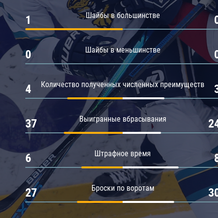
Амур
Шайбы в большинстве
1
Барыс
Салават Юлаев
Шайбы в меньшинстве
0
Сибирь
Количество полученных численных преимуществ
4
Выигранные вбрасывания
37
2
Штрафное время
6
Броски по воротам
27
3