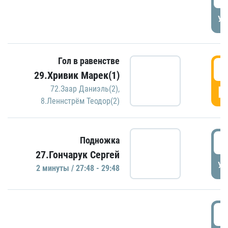
УД
Гол в равенстве
2
29.Хривик Марек(1)
Г
72.Заар Даниэль(2)
,
8.Леннстрём Теодор(2)
2
Подножка
27.Гончарук Сергей
УД
2 минуты / 27:48 - 29:48
3