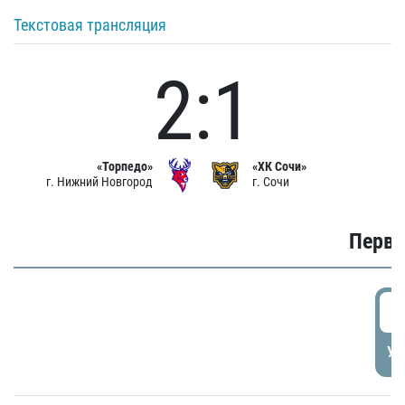
Текстовая трансляция
2:1
«Торпедо»
«ХК Сочи»
г. Нижний Новгород
г. Сочи
Первы
0
УД