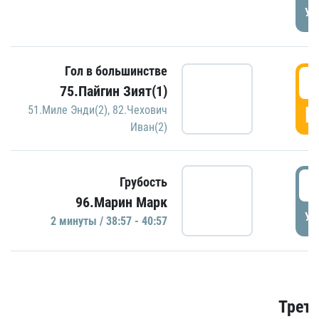
УД
Гол в большинстве
3
75.Пайгин Зият(1)
Г
51.Миле Энди(2)
,
82.Чехович
Иван(2)
3
Грубость
96.Марин Марк
УД
2 минуты / 38:57 - 40:57
Трети