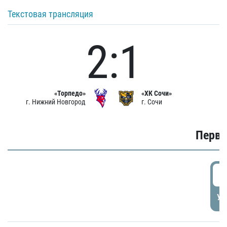
Текстовая трансляция
2:1
«Торпедо»
«ХК Сочи»
г. Нижний Новгород
г. Сочи
Первы
0
УД