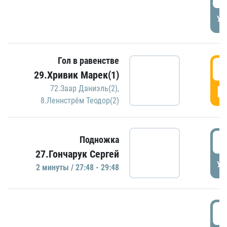
УД
Гол в равенстве
2
29.Хривик Марек(1)
Г
72.Заар Даниэль(2)
,
8.Леннстрём Теодор(2)
2
Подножка
27.Гончарук Сергей
УД
2 минуты / 27:48 - 29:48
3