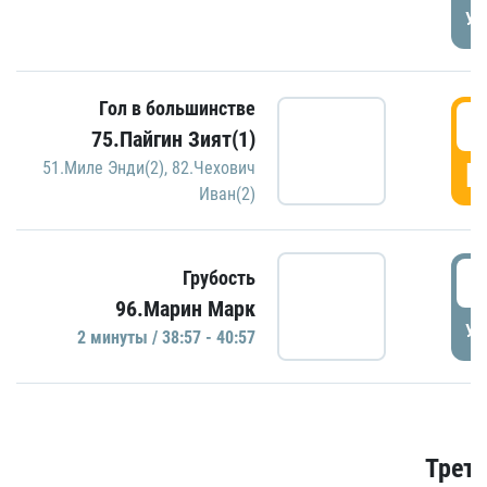
УД
Гол в большинстве
3
75.Пайгин Зият(1)
Г
51.Миле Энди(2)
,
82.Чехович
Иван(2)
3
Грубость
96.Марин Марк
УД
2 минуты / 38:57 - 40:57
Трети