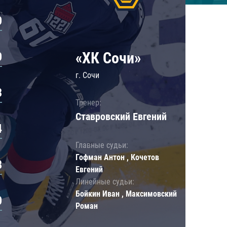
0
«ХК Сочи»
0
г. Сочи
3
Тренер:
Ставровский Евгений
4
Главные судьи:
Гофман Антон , Кочетов
8
Евгений
Линейные судьи:
Бойкин Иван , Максимовский
0
Роман