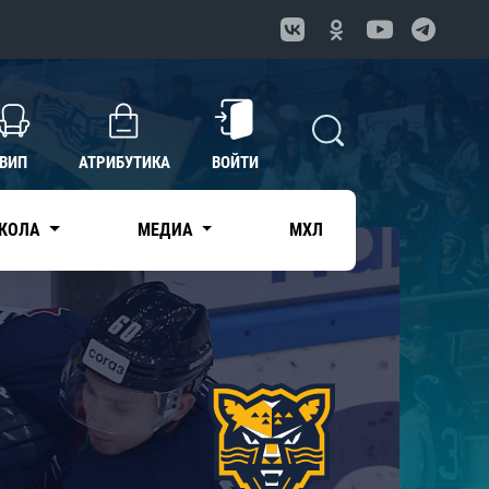
ВИП
АТРИБУТИКА
ВОЙТИ
КОЛА
МЕДИА
МХЛ