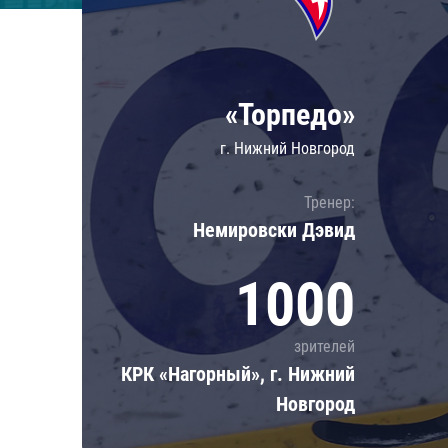
Локомотив
Северсталь
ЦСКА
«Торпедо»
Шанхайские Драконы
г. Нижний Новгород
Тренер:
Немировски Дэвид
1000
зрителей
КРК «Нагорный», г. Нижний
Новгород