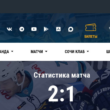
Конференция «Восток»
Дивизион Харламова
БИЛЕТЫ
Автомобилист
сляции
Ак Барс
АНДА
МАТЧИ
СОЧИ КЛАБ
Ш
Металлург Мг
Нефтехимик
 трансляции
Статистика матча
Трактор
магазин
2:1
Дивизион Чернышева
Авангард
ние КХЛ
Адмирал