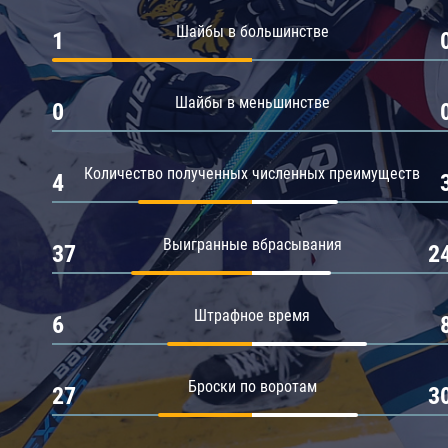
Амур
Шайбы в большинстве
1
Барыс
Салават Юлаев
Шайбы в меньшинстве
0
Сибирь
Количество полученных численных преимуществ
4
Выигранные вбрасывания
37
2
Штрафное время
6
Броски по воротам
27
3