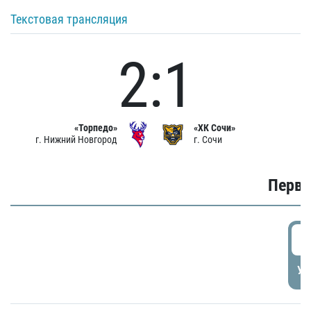
Текстовая трансляция
2:1
«Торпедо»
«ХК Сочи»
г. Нижний Новгород
г. Сочи
Первы
0
УД