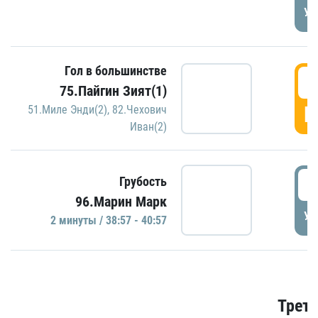
УД
Гол в большинстве
3
75.Пайгин Зият(1)
Г
51.Миле Энди(2)
,
82.Чехович
Иван(2)
3
Грубость
96.Марин Марк
УД
2 минуты / 38:57 - 40:57
Трети