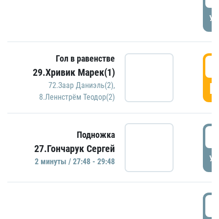
УД
Гол в равенстве
2
29.Хривик Марек(1)
Г
72.Заар Даниэль(2)
,
8.Леннстрём Теодор(2)
2
Подножка
27.Гончарук Сергей
УД
2 минуты / 27:48 - 29:48
3