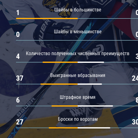
Амур
Шайбы в большинстве
1
Барыс
Салават Юлаев
Шайбы в меньшинстве
0
Сибирь
Количество полученных численных преимуществ
4
Выигранные вбрасывания
37
2
Штрафное время
6
Броски по воротам
27
3