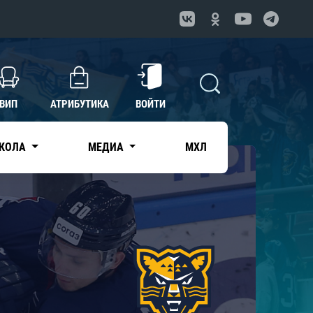
ВИП
АТРИБУТИКА
ВОЙТИ
КОЛА
МЕДИА
МХЛ