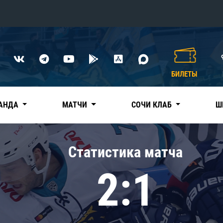
Конференция «Восток»
Дивизион Харламова
БИЛЕТЫ
Автомобилист
сляции
Ак Барс
АНДА
МАТЧИ
СОЧИ КЛАБ
Ш
Металлург Мг
Нефтехимик
 трансляции
Статистика матча
Трактор
магазин
2:1
Дивизион Чернышева
Авангард
ние КХЛ
Адмирал