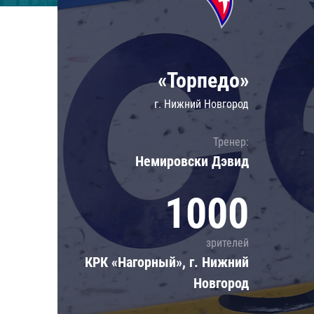
Локомотив
Северсталь
ЦСКА
«Торпедо»
Шанхайские Драконы
г. Нижний Новгород
Тренер:
Немировски Дэвид
1000
зрителей
КРК «Нагорный», г. Нижний
Новгород