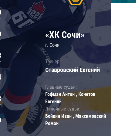
0
«ХК Сочи»
0
г. Сочи
3
Тренер:
Ставровский Евгений
4
Главные судьи:
Гофман Антон , Кочетов
8
Евгений
Линейные судьи:
Бойкин Иван , Максимовский
0
Роман