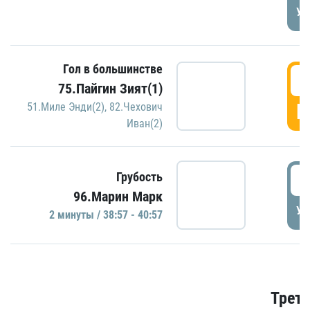
УД
Гол в большинстве
3
75.Пайгин Зият(1)
Г
51.Миле Энди(2)
,
82.Чехович
Иван(2)
3
Грубость
96.Марин Марк
УД
2 минуты / 38:57 - 40:57
Трети