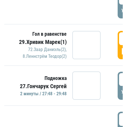
УД
Гол в равенстве
2
29.Хривик Марек(1)
Г
72.Заар Даниэль(2)
,
8.Леннстрём Теодор(2)
2
Подножка
27.Гончарук Сергей
УД
2 минуты / 27:48 - 29:48
3