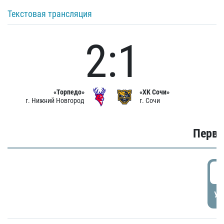
Текстовая трансляция
2:1
«Торпедо»
«ХК Сочи»
г. Нижний Новгород
г. Сочи
Первы
0
УД