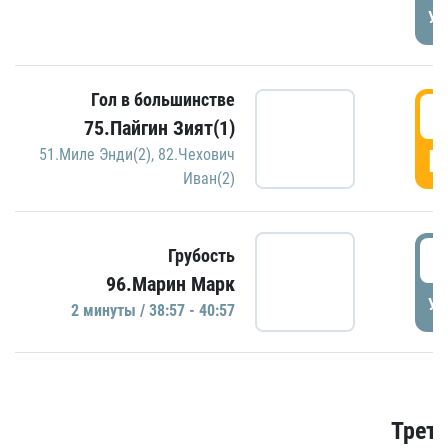
УД
Гол в большинстве
3
75.Пайгин Зият(1)
Г
51.Миле Энди(2)
,
82.Чехович
Иван(2)
3
Грубость
96.Марин Марк
УД
2 минуты / 38:57 - 40:57
Трети