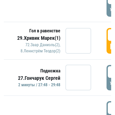
УД
Гол в равенстве
2
29.Хривик Марек(1)
Г
72.Заар Даниэль(2)
,
8.Леннстрём Теодор(2)
2
Подножка
27.Гончарук Сергей
УД
2 минуты / 27:48 - 29:48
3