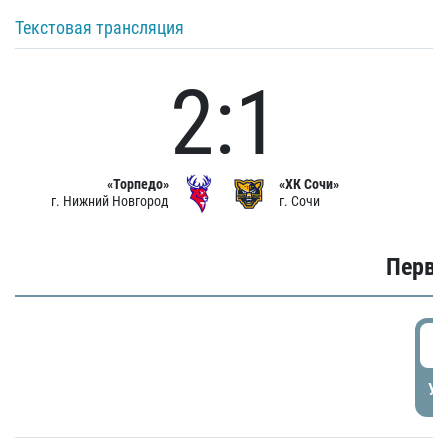
Текстовая трансляция
2:1
«Торпедо»
«ХК Сочи»
г. Нижний Новгород
г. Сочи
Первы
0
УД