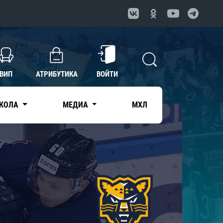
ВИП
АТРИБУТИКА
ВОЙТИ
КОЛА
МЕДИА
МХЛ