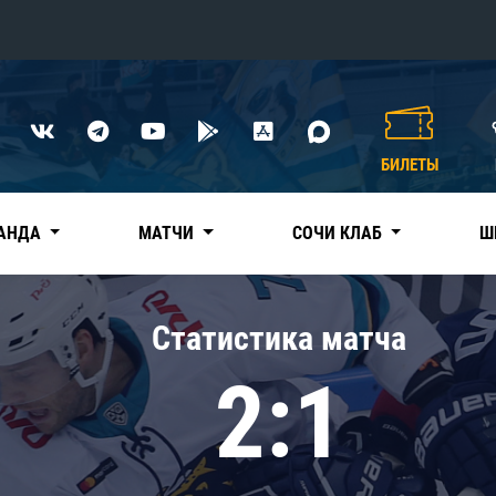
Конференция «Восток»
Дивизион Харламова
БИЛЕТЫ
Автомобилист
сляции
Ак Барс
АНДА
МАТЧИ
СОЧИ КЛАБ
Ш
Металлург Мг
Нефтехимик
 трансляции
Статистика матча
Трактор
магазин
2:1
Дивизион Чернышева
Авангард
ние КХЛ
Адмирал