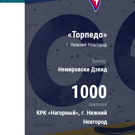
Локомотив
Северсталь
ЦСКА
«Торпедо»
Шанхайские Драконы
г. Нижний Новгород
Тренер:
Немировски Дэвид
1000
зрителей
КРК «Нагорный», г. Нижний
Новгород