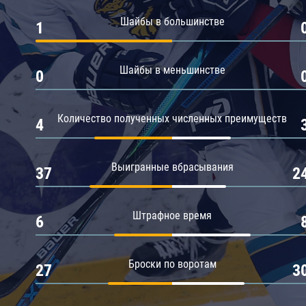
Амур
Шайбы в большинстве
1
Барыс
Салават Юлаев
Шайбы в меньшинстве
0
Сибирь
Количество полученных численных преимуществ
4
Выигранные вбрасывания
37
2
Штрафное время
6
Броски по воротам
27
3