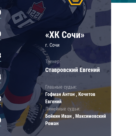
0
«ХК Сочи»
0
г. Сочи
3
Тренер:
Ставровский Евгений
4
Главные судьи:
Гофман Антон , Кочетов
8
Евгений
Линейные судьи:
Бойкин Иван , Максимовский
0
Роман