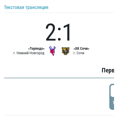
Текстовая трансляция
2:1
«Торпедо»
«ХК Сочи»
г. Нижний Новгород
г. Сочи
Первы
0
УД