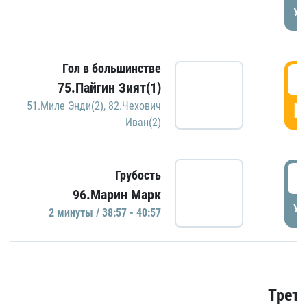
УД
Гол в большинстве
3
75.Пайгин Зият(1)
Г
51.Миле Энди(2)
,
82.Чехович
Иван(2)
3
Грубость
96.Марин Марк
УД
2 минуты / 38:57 - 40:57
Трети