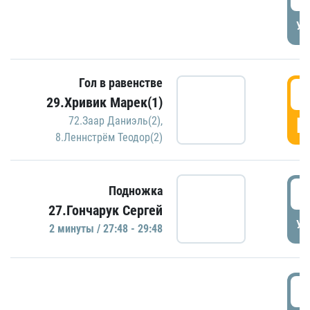
УД
Гол в равенстве
2
29.Хривик Марек(1)
Г
72.Заар Даниэль(2)
,
8.Леннстрём Теодор(2)
2
Подножка
27.Гончарук Сергей
УД
2 минуты / 27:48 - 29:48
3