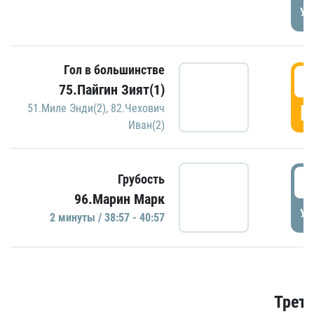
УД
Гол в большинстве
3
75.Пайгин Зият(1)
Г
51.Миле Энди(2)
,
82.Чехович
Иван(2)
3
Грубость
96.Марин Марк
УД
2 минуты / 38:57 - 40:57
Трети