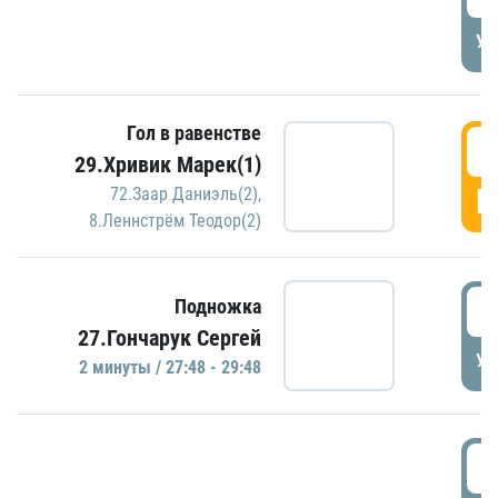
УД
Гол в равенстве
2
29.Хривик Марек(1)
Г
72.Заар Даниэль(2)
,
8.Леннстрём Теодор(2)
2
Подножка
27.Гончарук Сергей
УД
2 минуты / 27:48 - 29:48
3