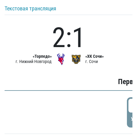
Текстовая трансляция
2:1
«Торпедо»
«ХК Сочи»
г. Нижний Новгород
г. Сочи
Первы
0
УД