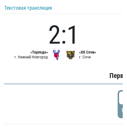
Текстовая трансляция
2:1
«Торпедо»
«ХК Сочи»
г. Нижний Новгород
г. Сочи
Первы
0
УД