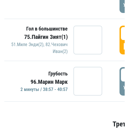
УД
Гол в большинстве
3
75.Пайгин Зият(1)
Г
51.Миле Энди(2)
,
82.Чехович
Иван(2)
3
Грубость
96.Марин Марк
УД
2 минуты / 38:57 - 40:57
Трети