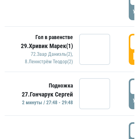
УД
Гол в равенстве
2
29.Хривик Марек(1)
Г
72.Заар Даниэль(2)
,
8.Леннстрём Теодор(2)
2
Подножка
27.Гончарук Сергей
УД
2 минуты / 27:48 - 29:48
3