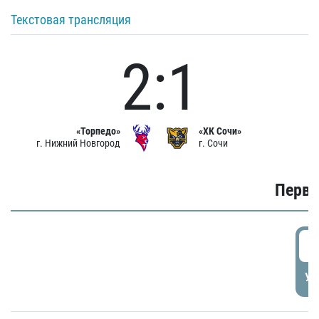
Текстовая трансляция
2:1
«Торпедо»
«ХК Сочи»
г. Нижний Новгород
г. Сочи
Первы
0
УД