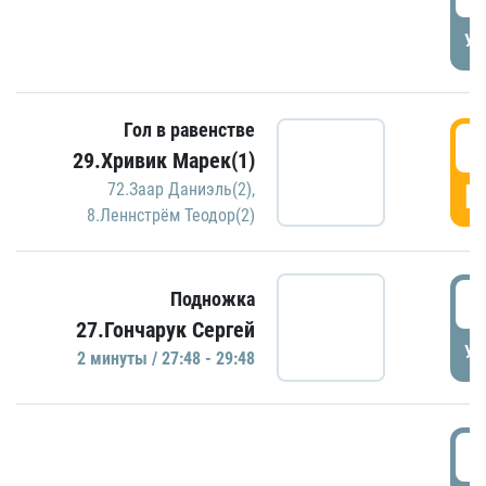
УД
Гол в равенстве
2
29.Хривик Марек(1)
Г
72.Заар Даниэль(2)
,
8.Леннстрём Теодор(2)
2
Подножка
27.Гончарук Сергей
УД
2 минуты / 27:48 - 29:48
3