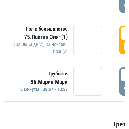
УД
Гол в большинстве
3
75.Пайгин Зият(1)
Г
51.Миле Энди(2)
,
82.Чехович
Иван(2)
3
Грубость
96.Марин Марк
УД
2 минуты / 38:57 - 40:57
Трети