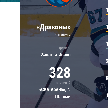
Локомотив
Северсталь
ЦСКА
«Драконы»
Шанхайские Драконы
г. Шанхай
Тренер:
Занатта Иванo
328
зрителей
«СКА Арена», г.
Шанхай