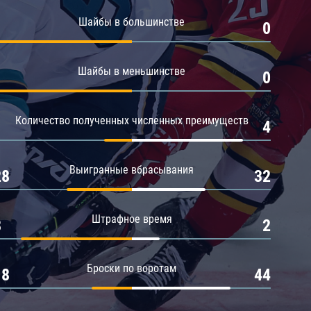
Амур
Шайбы в большинстве
1
0
Барыс
Салават Юлаев
Шайбы в меньшинстве
1
0
Сибирь
Количество полученных численных преимуществ
1
4
Выигранные вбрасывания
28
32
Штрафное время
8
2
Броски по воротам
18
44