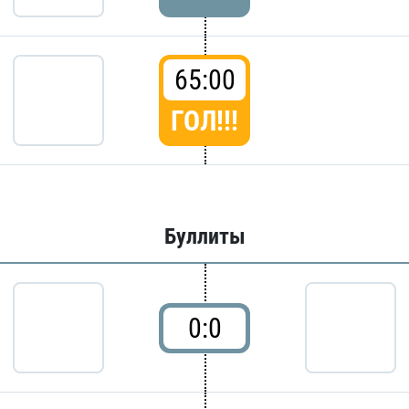
65:00
ГОЛ!!!
Буллиты
0:0