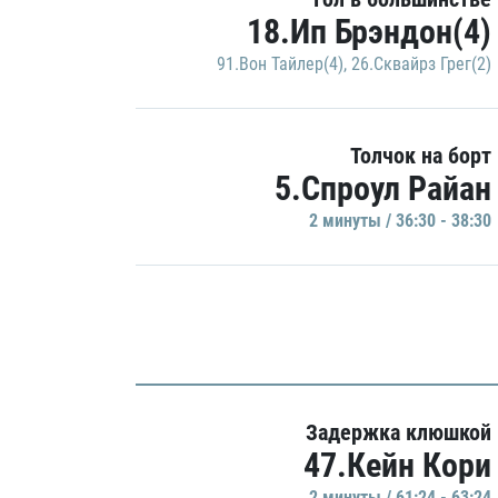
18.Ип Брэндон(4)
91.Вон Тайлер(4)
,
26.Сквайрз Грег(2)
Толчок на борт
5.Спроул Райан
2 минуты / 36:30 - 38:30
Задержка клюшкой
47.Кейн Кори
2 минуты / 61:24 - 63:24