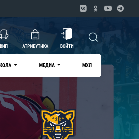
ВИП
АТРИБУТИКА
ВОЙТИ
КОЛА
МЕДИА
МХЛ