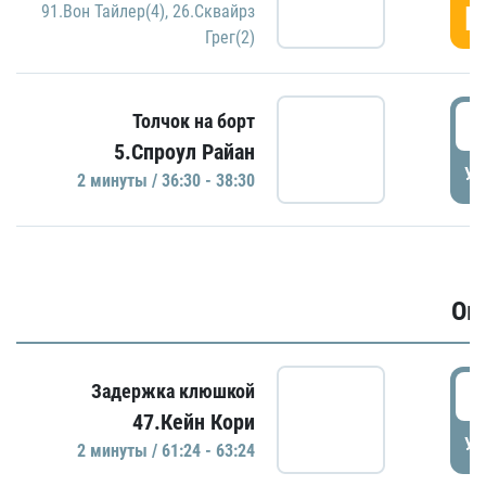
Г
91.Вон Тайлер(4)
,
26.Сквайрз
Грег(2)
3
Толчок на борт
5.Спроул Райан
УД
2 минуты / 36:30 - 38:30
Ов
6
Задержка клюшкой
47.Кейн Кори
УД
2 минуты / 61:24 - 63:24