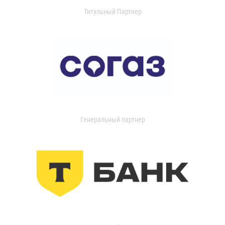
Титульный Партнер
Генеральный партнер