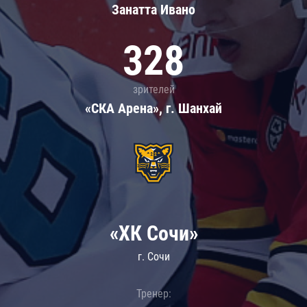
Занатта Иванo
328
зрителей
«СКА Арена», г. Шанхай
«ХК Сочи»
г. Сочи
Тренер: