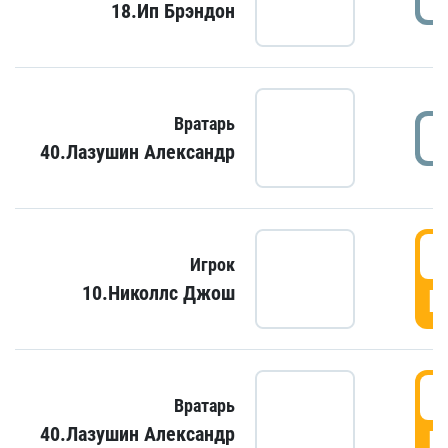
18.Ип Брэндон
Вратарь
40.Лазушин Александр
Игрок
10.Николлс Джош
Г
Вратарь
40.Лазушин Александр
Г