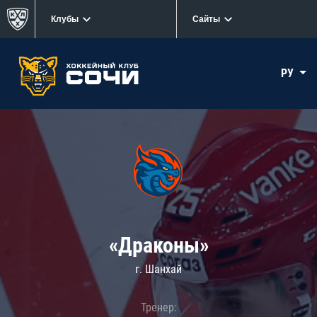
Клубы
Сайты
РУ
«Драконы»
г. Шанхай
Тренер: