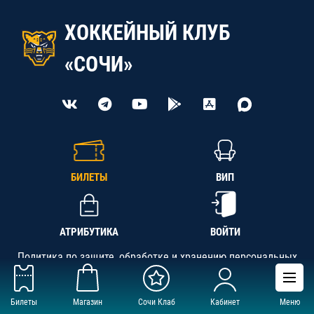
ХОККЕЙНЫЙ КЛУБ
«СОЧИ»
БИЛЕТЫ
ВИП
АТРИБУТИКА
ВОЙТИ
Политика по защите, обработке и хранению персональных
данных
Билеты
Магазин
Сочи Клаб
Кабинет
Меню
АНО «СК «Кубань-Регион», ОГРН 1142300002349,