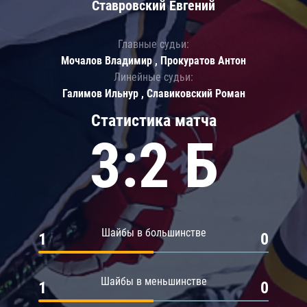
Ставровский Евгений
Главные судьи:
Мочалов Владимир , Прокуратов Антон
Линейные судьи:
Галимов Ильнур , Славиковский Роман
Статистика матча
3:2 Б
Шайбы в большинстве
1
0
Шайбы в меньшинстве
1
0