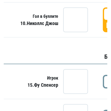
6
Гол в буллите
10.Николлс Джош
Г
Бу
Игрок
15.Фу Спенсер