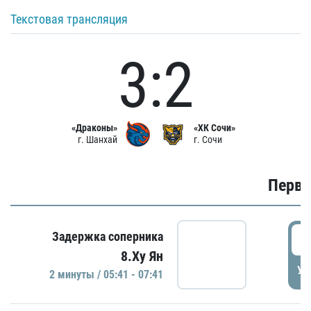
Текстовая трансляция
3:2
«Драконы»
«ХК Сочи»
г. Шанхай
г. Сочи
Первы
0
Задержка соперника
8.Ху Ян
УД
2 минуты / 05:41 - 07:41