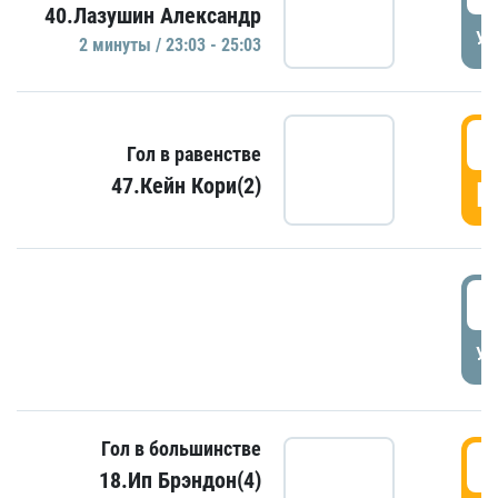
40.Лазушин Александр
УД
2 минуты / 23:03 - 25:03
2
Гол в равенстве
47.Кейн Кори(2)
Г
3
УД
Гол в большинстве
3
18.Ип Брэндон(4)