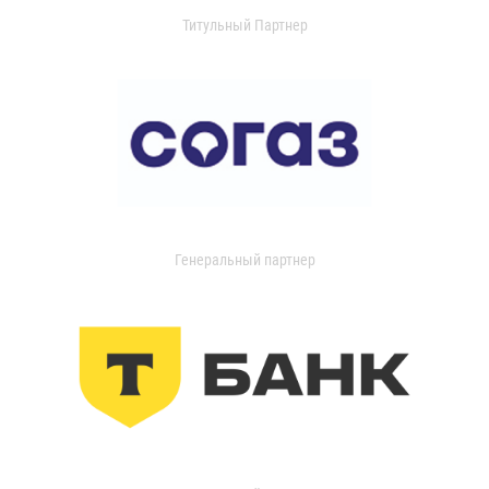
Титульный Партнер
Генеральный партнер