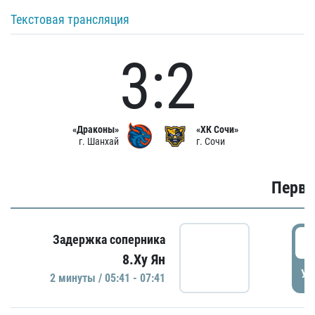
Текстовая трансляция
3:2
«Драконы»
«ХК Сочи»
г. Шанхай
г. Сочи
Первы
0
Задержка соперника
8.Ху Ян
УД
2 минуты / 05:41 - 07:41