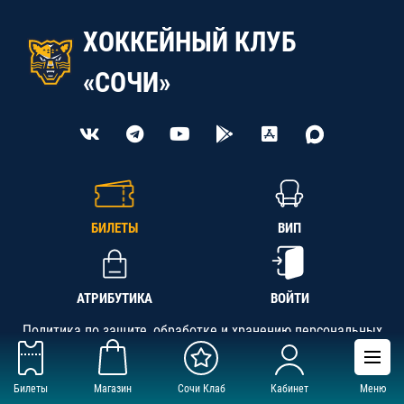
ХОККЕЙНЫЙ КЛУБ
«СОЧИ»
БИЛЕТЫ
ВИП
АТРИБУТИКА
ВОЙТИ
Политика по защите, обработке и хранению персональных
данных
Билеты
Магазин
Сочи Клаб
Кабинет
Меню
АНО «СК «Кубань-Регион», ОГРН 1142300002349,