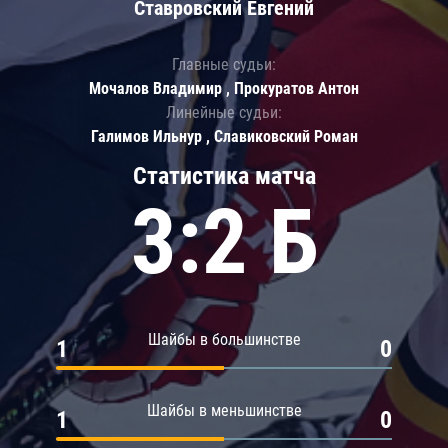
Ставровский Евгений
Главные судьи:
Мочалов Владимир , Прокуратов Антон
Линейные судьи:
Галимов Ильнур , Славиковский Роман
Статистика матча
3:2 Б
Шайбы в большинстве
1
0
Шайбы в меньшинстве
1
0