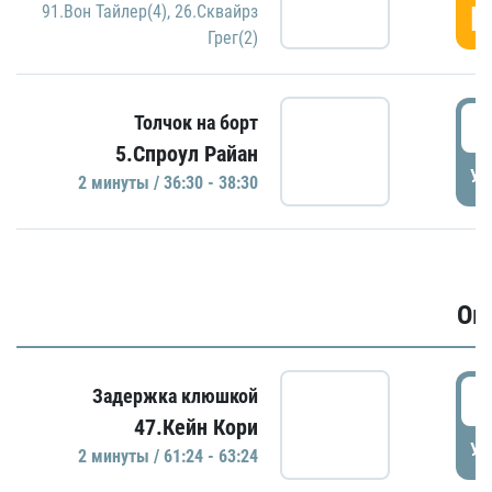
Г
91.Вон Тайлер(4)
,
26.Сквайрз
Грег(2)
3
Толчок на борт
5.Спроул Райан
УД
2 минуты / 36:30 - 38:30
Ов
6
Задержка клюшкой
47.Кейн Кори
УД
2 минуты / 61:24 - 63:24