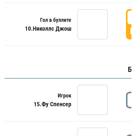
6
Гол в буллите
10.Николлс Джош
Г
Бу
Игрок
15.Фу Спенсер