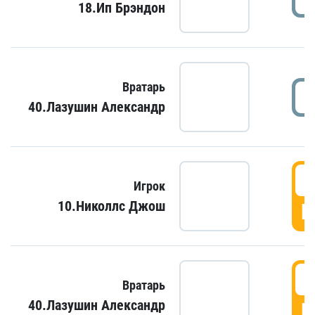
18.Ип Брэндон
Вратарь
40.Лазушин Александр
Игрок
10.Николлс Джош
Г
Вратарь
40.Лазушин Александр
Г