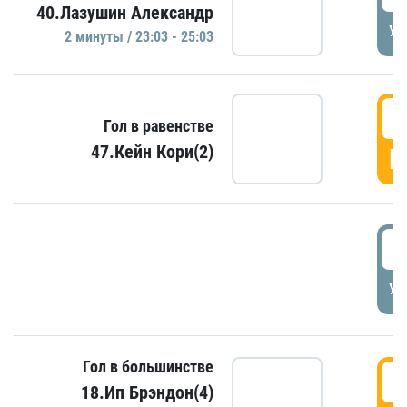
40.Лазушин Александр
УД
2 минуты / 23:03 - 25:03
2
Гол в равенстве
47.Кейн Кори(2)
Г
3
УД
Гол в большинстве
3
18.Ип Брэндон(4)