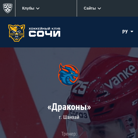
Клубы
Сайты
РУ
«Драконы»
г. Шанхай
Тренер: