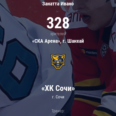
Занатта Иванo
328
зрителей
«СКА Арена», г. Шанхай
«ХК Сочи»
г. Сочи
Тренер: