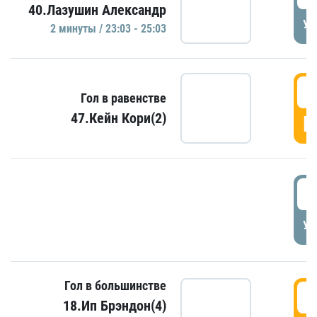
40.Лазушин Александр
УД
2 минуты / 23:03 - 25:03
2
Гол в равенстве
47.Кейн Кори(2)
Г
3
УД
Гол в большинстве
3
18.Ип Брэндон(4)