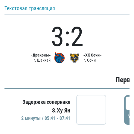
Текстовая трансляция
3:2
«Драконы»
«ХК Сочи»
г. Шанхай
г. Сочи
Первы
0
Задержка соперника
8.Ху Ян
УД
2 минуты / 05:41 - 07:41