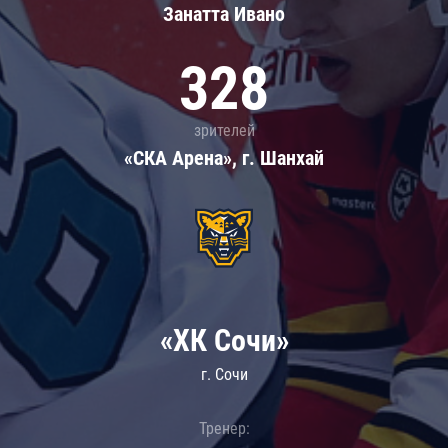
Занатта Иванo
328
зрителей
«СКА Арена», г. Шанхай
«ХК Сочи»
г. Сочи
Тренер: