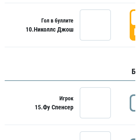
6
Гол в буллите
10.Николлс Джош
Г
Бу
Игрок
15.Фу Спенсер