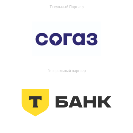
Титульный Партнер
Генеральный партнер