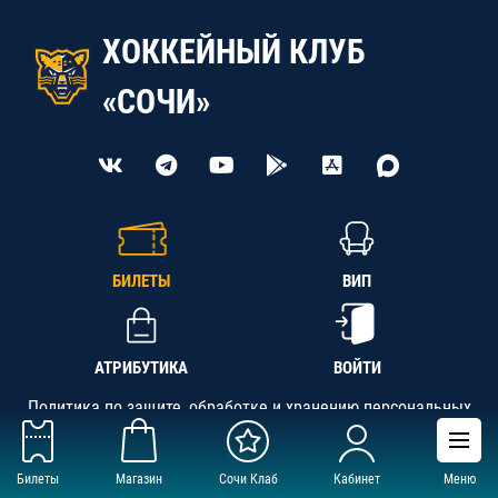
ХОККЕЙНЫЙ КЛУБ
«СОЧИ»
БИЛЕТЫ
ВИП
АТРИБУТИКА
ВОЙТИ
Политика по защите, обработке и хранению персональных
данных
Билеты
Магазин
Сочи Клаб
Кабинет
Меню
АНО «СК «Кубань-Регион», ОГРН 1142300002349,