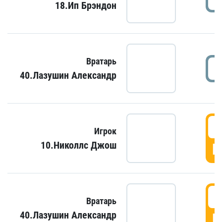
18.Ип Брэндон
Вратарь
40.Лазушин Александр
Игрок
10.Николлс Джош
Г
Вратарь
40.Лазушин Александр
Г