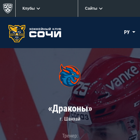
Клубы
Сайты
РУ
«Драконы»
г. Шанхай
Тренер: