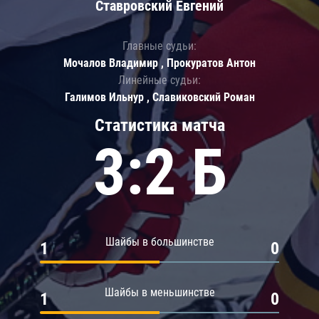
Ставровский Евгений
Главные судьи:
Мочалов Владимир , Прокуратов Антон
Линейные судьи:
Галимов Ильнур , Славиковский Роман
Статистика матча
3:2 Б
Шайбы в большинстве
1
0
Шайбы в меньшинстве
1
0