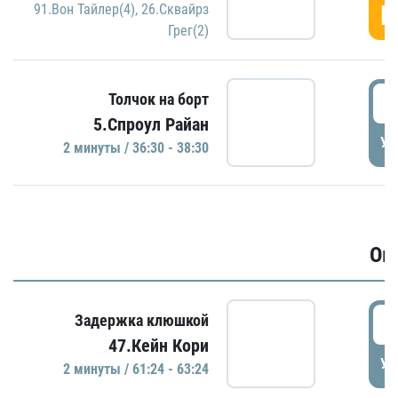
Г
91.Вон Тайлер(4)
,
26.Сквайрз
Грег(2)
3
Толчок на борт
5.Спроул Райан
УД
2 минуты / 36:30 - 38:30
Ов
6
Задержка клюшкой
47.Кейн Кори
УД
2 минуты / 61:24 - 63:24