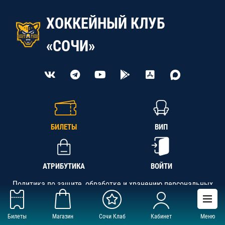
ХОККЕЙНЫЙ КЛУБ
«СОЧИ»
БИЛЕТЫ
ВИП
АТРИБУТИКА
ВОЙТИ
Политика по защите, обработке и хранению персональных
данных
Билеты
Магазин
Сочи Клаб
Кабинет
Меню
АНО «СК «Кубань-Регион», ОГРН 1142300002349,