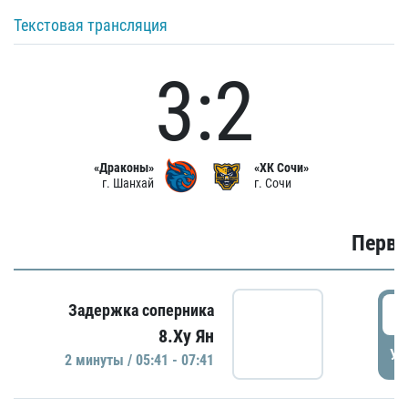
Текстовая трансляция
3:2
«Драконы»
«ХК Сочи»
г. Шанхай
г. Сочи
Первы
0
Задержка соперника
8.Ху Ян
УД
2 минуты / 05:41 - 07:41