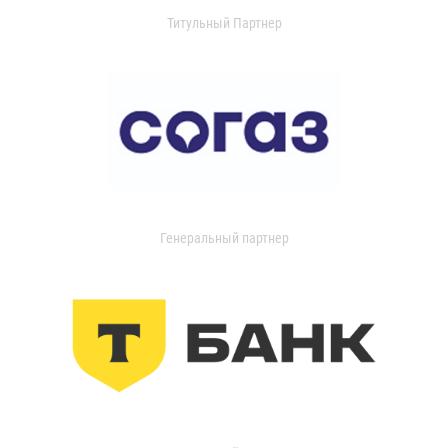
Титульный Партнер
Генеральный партнер