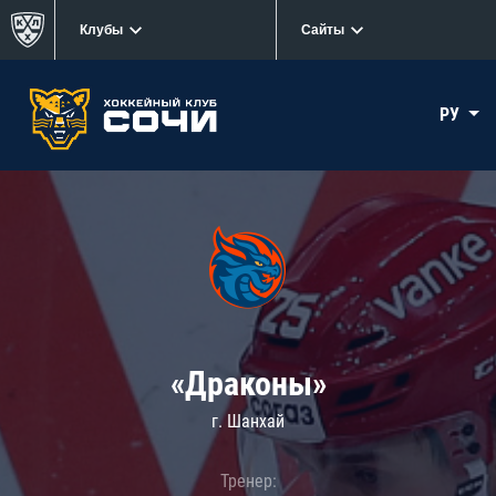
Клубы
Сайты
РУ
«Драконы»
г. Шанхай
Тренер: