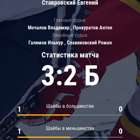
Ставровский Евгений
Главные судьи:
Мочалов Владимир , Прокуратов Антон
Линейные судьи:
Галимов Ильнур , Славиковский Роман
Статистика матча
3:2 Б
Шайбы в большинстве
1
0
Шайбы в меньшинстве
1
0