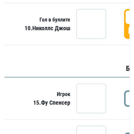
6
Гол в буллите
10.Николлс Джош
Г
Бу
Игрок
15.Фу Спенсер