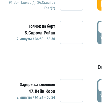
Г
91.Вон Тайлер(4)
,
26.Сквайрз
Грег(2)
3
Толчок на борт
5.Спроул Райан
УД
2 минуты / 36:30 - 38:30
Ов
6
Задержка клюшкой
47.Кейн Кори
УД
2 минуты / 61:24 - 63:24