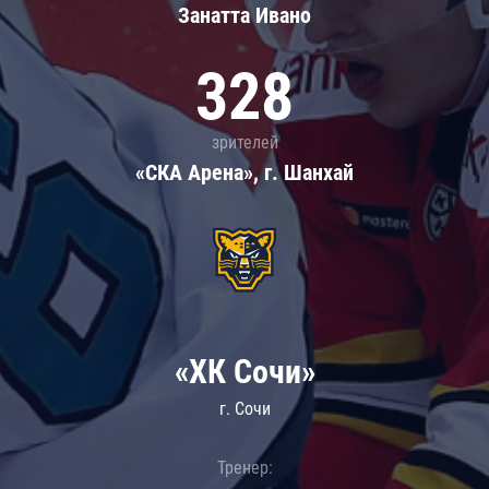
Занатта Иванo
328
зрителей
«СКА Арена», г. Шанхай
«ХК Сочи»
г. Сочи
Тренер: