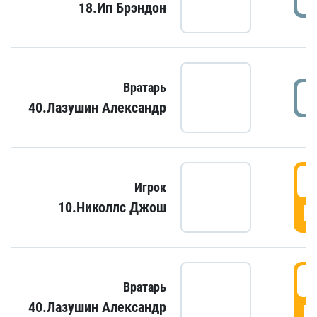
18.Ип Брэндон
Вратарь
40.Лазушин Александр
Игрок
10.Николлс Джош
Г
Вратарь
40.Лазушин Александр
Г