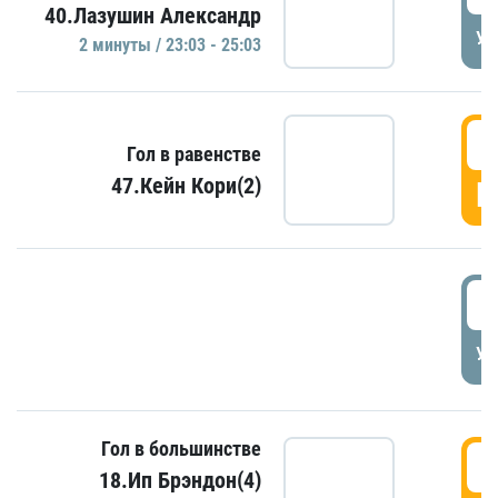
40.Лазушин Александр
УД
2 минуты / 23:03 - 25:03
2
Гол в равенстве
47.Кейн Кори(2)
Г
3
УД
Гол в большинстве
3
18.Ип Брэндон(4)