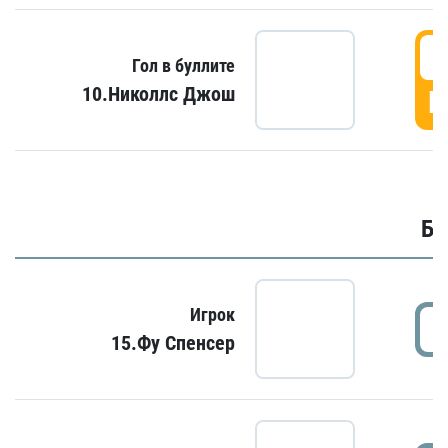
6
Гол в буллите
10.Николлс Джош
Г
Бу
Игрок
15.Фу Спенсер