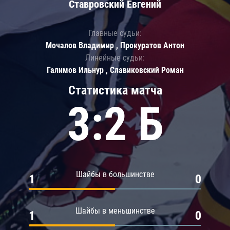
Ставровский Евгений
Главные судьи:
Мочалов Владимир , Прокуратов Антон
Линейные судьи:
Галимов Ильнур , Славиковский Роман
Статистика матча
3:2 Б
Шайбы в большинстве
1
0
Шайбы в меньшинстве
1
0