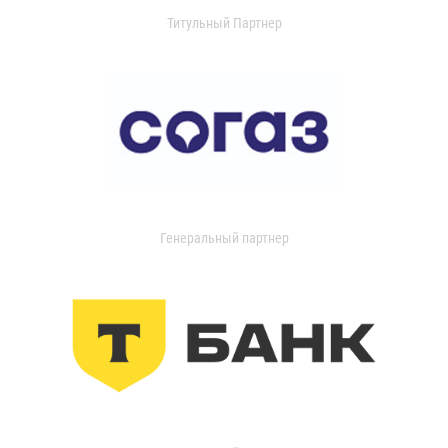
Титульный Партнер
Генеральный партнер