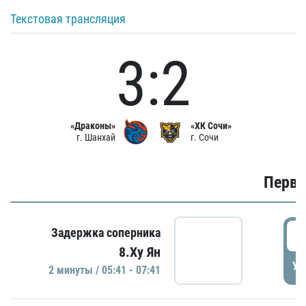
Текстовая трансляция
3:2
«Драконы»
«ХК Сочи»
г. Шанхай
г. Сочи
Первы
0
Задержка соперника
8.Ху Ян
УД
2 минуты / 05:41 - 07:41