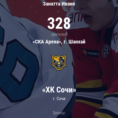
Занатта Иванo
328
зрителей
«СКА Арена», г. Шанхай
«ХК Сочи»
г. Сочи
Тренер: