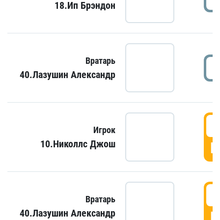
18.Ип Брэндон
Вратарь
40.Лазушин Александр
Игрок
10.Николлс Джош
Г
Вратарь
40.Лазушин Александр
Г