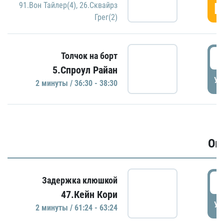
Г
91.Вон Тайлер(4)
,
26.Сквайрз
Грег(2)
3
Толчок на борт
5.Спроул Райан
УД
2 минуты / 36:30 - 38:30
Ов
6
Задержка клюшкой
47.Кейн Кори
УД
2 минуты / 61:24 - 63:24