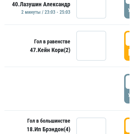
40.Лазушин Александр
УД
2 минуты / 23:03 - 25:03
2
Гол в равенстве
47.Кейн Кори(2)
Г
3
УД
Гол в большинстве
3
18.Ип Брэндон(4)