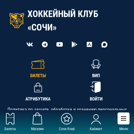
ХОККЕЙНЫЙ КЛУБ
«СОЧИ»
БИЛЕТЫ
ВИП
АТРИБУТИКА
ВОЙТИ
Политика по защите, обработке и хранению персональных
данных
Билеты
Магазин
Сочи Клаб
Кабинет
Меню
АНО «СК «Кубань-Регион», ОГРН 1142300002349,