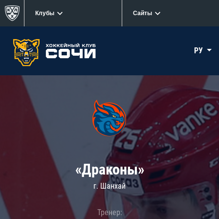
Клубы
Сайты
РУ
«Драконы»
г. Шанхай
Тренер: