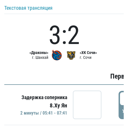
Текстовая трансляция
3:2
«Драконы»
«ХК Сочи»
г. Шанхай
г. Сочи
Первы
0
Задержка соперника
8.Ху Ян
УД
2 минуты / 05:41 - 07:41