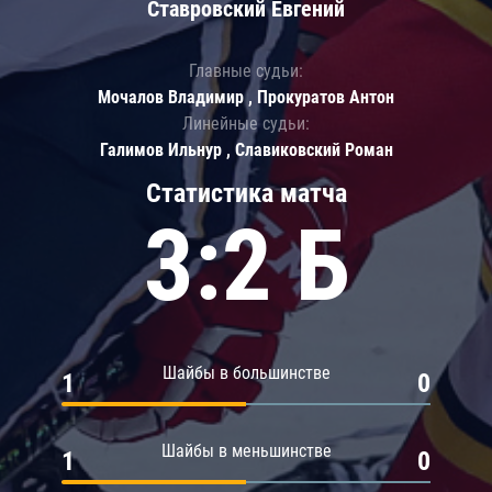
Ставровский Евгений
Главные судьи:
Мочалов Владимир , Прокуратов Антон
Линейные судьи:
Галимов Ильнур , Славиковский Роман
Статистика матча
3:2 Б
Шайбы в большинстве
1
0
Шайбы в меньшинстве
1
0