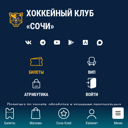
ХОККЕЙНЫЙ КЛУБ
«СОЧИ»
БИЛЕТЫ
ВИП
АТРИБУТИКА
ВОЙТИ
Политика по защите, обработке и хранению персональных
данных
Билеты
Магазин
Сочи Клаб
Кабинет
Меню
АНО «СК «Кубань-Регион», ОГРН 1142300002349,