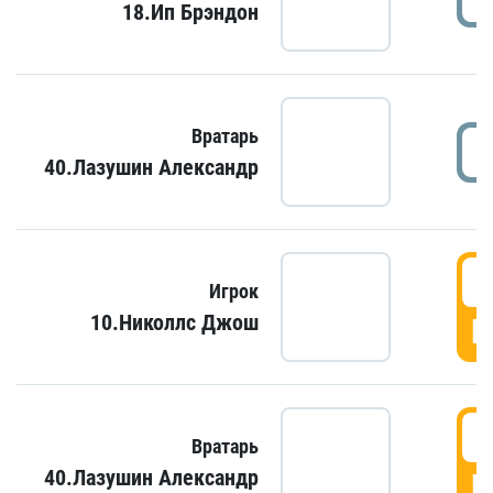
18.Ип Брэндон
Вратарь
40.Лазушин Александр
Игрок
10.Николлс Джош
Г
Вратарь
40.Лазушин Александр
Г