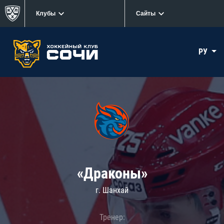
Клубы
Сайты
РУ
«Драконы»
г. Шанхай
Тренер: