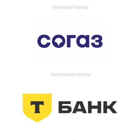
Титульный Партнер
Генеральный партнер