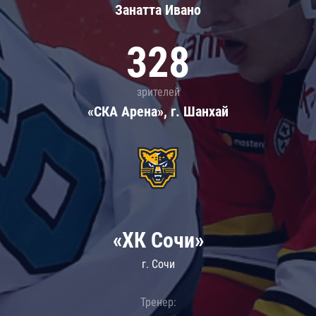
Занатта Иванo
328
зрителей
«СКА Арена», г. Шанхай
«ХК Сочи»
г. Сочи
Тренер: