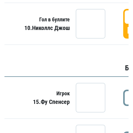
6
Гол в буллите
10.Николлс Джош
Г
Бу
Игрок
15.Фу Спенсер