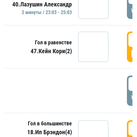
40.Лазушин Александр
УД
2 минуты / 23:03 - 25:03
2
Гол в равенстве
47.Кейн Кори(2)
Г
3
УД
Гол в большинстве
3
18.Ип Брэндон(4)