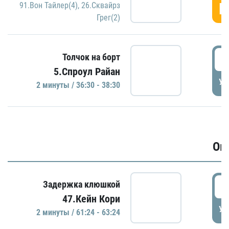
Г
91.Вон Тайлер(4)
,
26.Сквайрз
Грег(2)
3
Толчок на борт
5.Спроул Райан
УД
2 минуты / 36:30 - 38:30
Ов
6
Задержка клюшкой
47.Кейн Кори
УД
2 минуты / 61:24 - 63:24