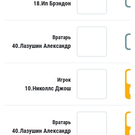
18.Ип Брэндон
Вратарь
40.Лазушин Александр
Игрок
10.Николлс Джош
Г
Вратарь
40.Лазушин Александр
Г