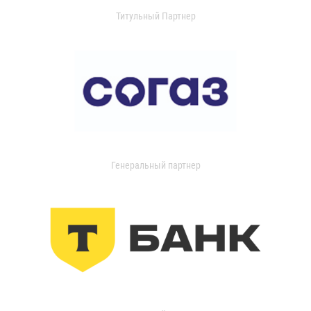
Титульный Партнер
Генеральный партнер