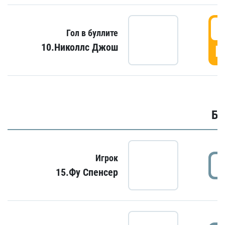
6
Гол в буллите
10.Николлс Джош
Г
Бу
Игрок
15.Фу Спенсер