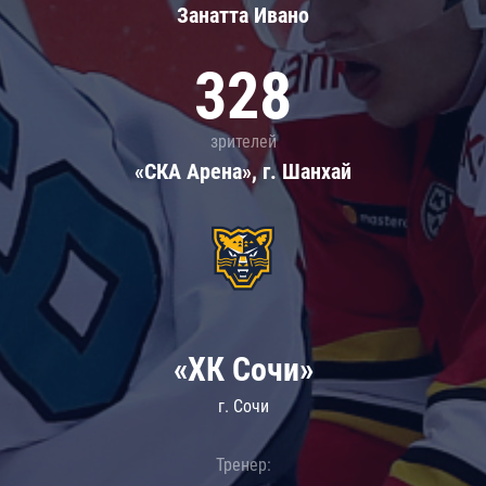
Занатта Иванo
328
зрителей
«СКА Арена», г. Шанхай
«ХК Сочи»
г. Сочи
Тренер: