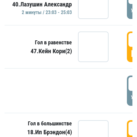
40.Лазушин Александр
УД
2 минуты / 23:03 - 25:03
2
Гол в равенстве
47.Кейн Кори(2)
Г
3
УД
Гол в большинстве
3
18.Ип Брэндон(4)