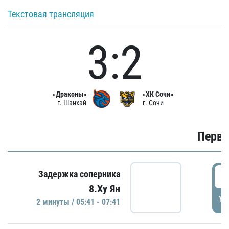
Текстовая трансляция
3:2
«Драконы»
«ХК Сочи»
г. Шанхай
г. Сочи
Первы
0
Задержка соперника
8.Ху Ян
УД
2 минуты / 05:41 - 07:41