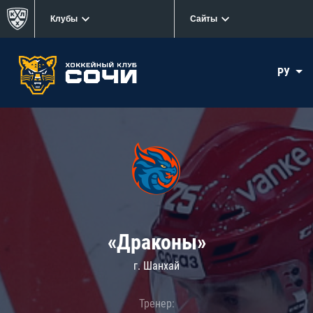
Клубы
Сайты
РУ
«Драконы»
г. Шанхай
Тренер: