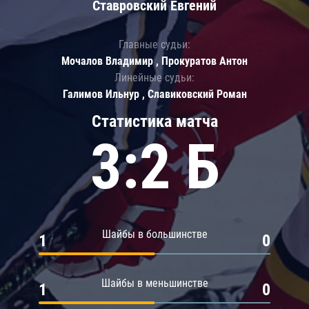
Ставровский Евгений
Главные судьи:
Мочалов Владимир , Прокуратов Антон
Линейные судьи:
Галимов Ильнур , Славиковский Роман
Статистика матча
3:2 Б
Шайбы в большинстве
1
0
Шайбы в меньшинстве
1
0