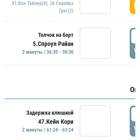
Г
91.Вон Тайлер(4)
,
26.Сквайрз
Грег(2)
3
Толчок на борт
5.Спроул Райан
УД
2 минуты / 36:30 - 38:30
Ов
6
Задержка клюшкой
47.Кейн Кори
УД
2 минуты / 61:24 - 63:24