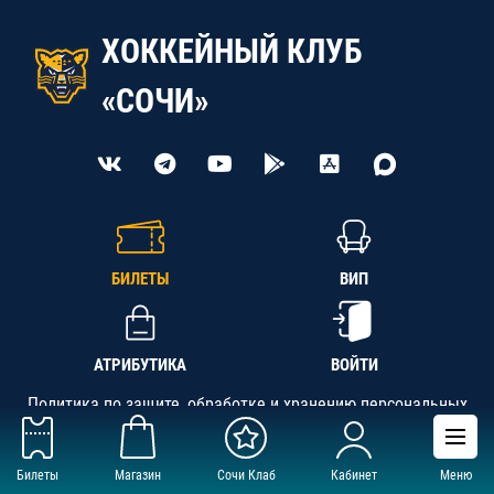
ХОККЕЙНЫЙ КЛУБ
«СОЧИ»
БИЛЕТЫ
ВИП
АТРИБУТИКА
ВОЙТИ
Политика по защите, обработке и хранению персональных
данных
Билеты
Магазин
Сочи Клаб
Кабинет
Меню
АНО «СК «Кубань-Регион», ОГРН 1142300002349,