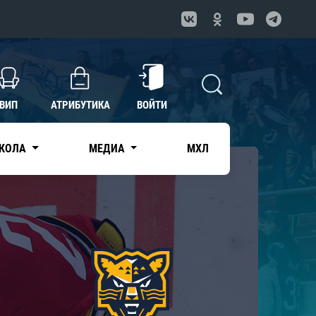
ВИП
АТРИБУТИКА
ВОЙТИ
КОЛА
МЕДИА
МХЛ