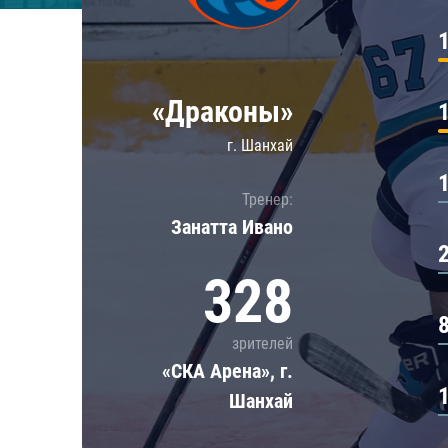
Локомотив
Северсталь
ЦСКА
«Драконы»
Шанхайские Драконы
г. Шанхай
Тренер:
Занатта Иванo
328
зрителей
«СКА Арена», г.
Шанхай