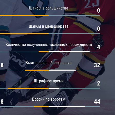
Амур
Шайбы в большинстве
1
0
Барыс
Салават Юлаев
Шайбы в меньшинстве
1
0
Сибирь
Количество полученных численных преимуществ
1
4
Выигранные вбрасывания
28
32
Штрафное время
8
2
Броски по воротам
18
44