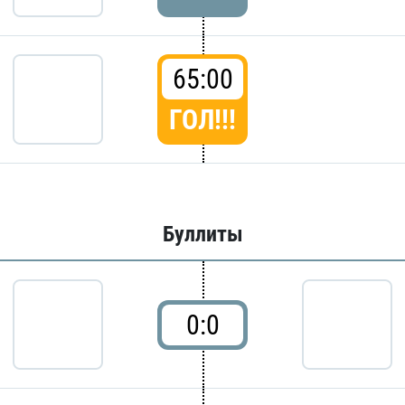
65:00
ГОЛ!!!
Буллиты
0:0