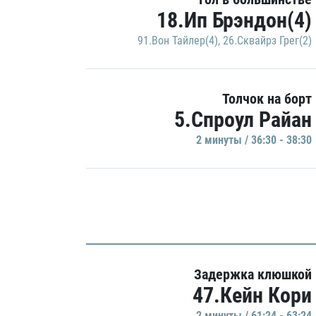
18.Ип Брэндон(4)
91.Вон Тайлер(4)
,
26.Сквайрз Грег(2)
Толчок на борт
5.Спроул Райан
2 минуты / 36:30 - 38:30
Задержка клюшкой
47.Кейн Кори
2 минуты / 61:24 - 63:24