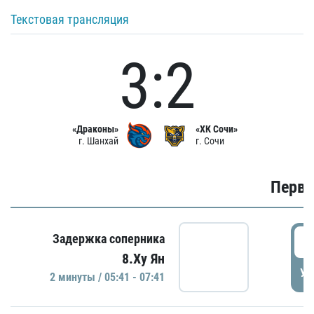
Текстовая трансляция
3:2
«Драконы»
«ХК Сочи»
г. Шанхай
г. Сочи
Первы
0
Задержка соперника
8.Ху Ян
УД
2 минуты / 05:41 - 07:41