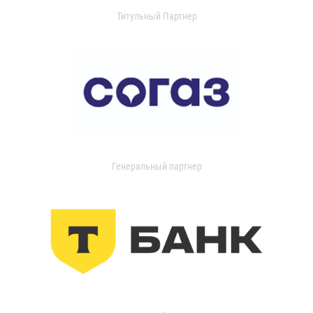
Титульный Партнер
Генеральный партнер