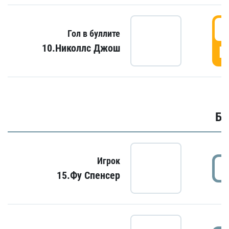
6
Гол в буллите
10.Николлс Джош
Г
Бу
Игрок
15.Фу Спенсер