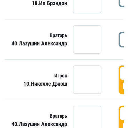
18.Ип Брэндон
Вратарь
40.Лазушин Александр
Игрок
10.Николлс Джош
Г
Вратарь
40.Лазушин Александр
Г