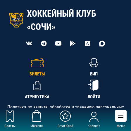
ХОККЕЙНЫЙ КЛУБ
«СОЧИ»
БИЛЕТЫ
ВИП
АТРИБУТИКА
ВОЙТИ
Политика по защите, обработке и хранению персональных
данных
Билеты
Магазин
Сочи Клаб
Кабинет
Меню
АНО «СК «Кубань-Регион», ОГРН 1142300002349,