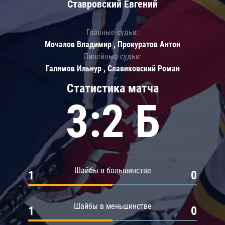
Ставровский Евгений
Главные судьи:
Мочалов Владимир , Прокуратов Антон
Линейные судьи:
Галимов Ильнур , Славиковский Роман
Статистика матча
3:2 Б
Шайбы в большинстве
1
0
Шайбы в меньшинстве
1
0