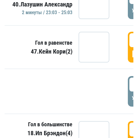
40.Лазушин Александр
УД
2 минуты / 23:03 - 25:03
2
Гол в равенстве
47.Кейн Кори(2)
Г
3
УД
Гол в большинстве
3
18.Ип Брэндон(4)