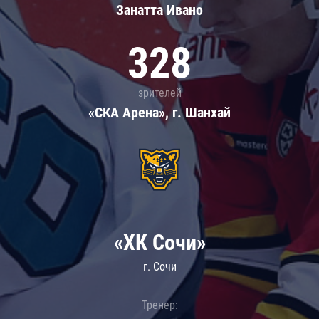
Занатта Иванo
328
зрителей
«СКА Арена», г. Шанхай
«ХК Сочи»
г. Сочи
Тренер: