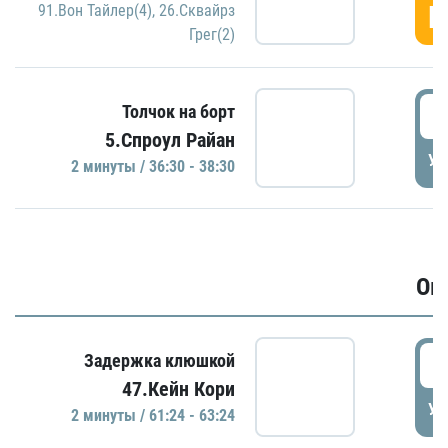
Г
91.Вон Тайлер(4)
,
26.Сквайрз
Грег(2)
3
Толчок на борт
5.Спроул Райан
УД
2 минуты / 36:30 - 38:30
Ов
6
Задержка клюшкой
47.Кейн Кори
УД
2 минуты / 61:24 - 63:24