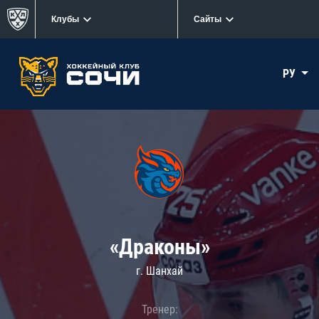
Клубы
Сайты
РУ
«Драконы»
г. Шанхай
Тренер: