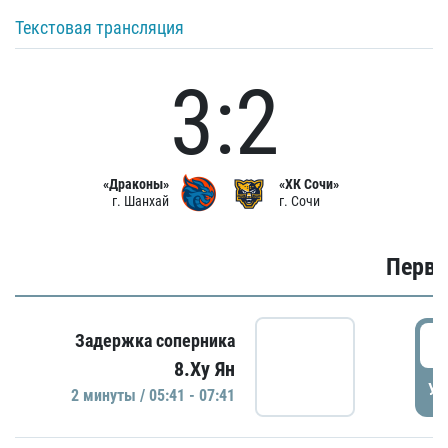
Текстовая трансляция
3:2
«Драконы»
«ХК Сочи»
г. Шанхай
г. Сочи
Первы
0
Задержка соперника
8.Ху Ян
УД
2 минуты / 05:41 - 07:41