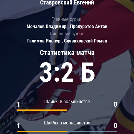
Ставровский Евгений
Главные судьи:
Мочалов Владимир , Прокуратов Антон
Линейные судьи:
Галимов Ильнур , Славиковский Роман
Статистика матча
3:2 Б
Шайбы в большинстве
1
0
Шайбы в меньшинстве
1
0