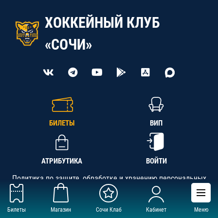
ХОККЕЙНЫЙ КЛУБ
«СОЧИ»
БИЛЕТЫ
ВИП
АТРИБУТИКА
ВОЙТИ
Политика по защите, обработке и хранению персональных
данных
Билеты
Магазин
Сочи Клаб
Кабинет
Меню
АНО «СК «Кубань-Регион», ОГРН 1142300002349,