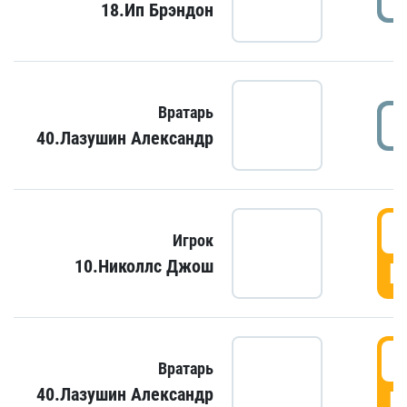
18.Ип Брэндон
Вратарь
40.Лазушин Александр
Игрок
10.Николлс Джош
Г
Вратарь
40.Лазушин Александр
Г