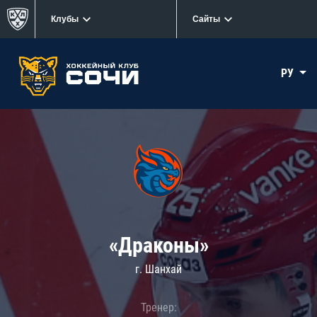
Клубы
Сайты
РУ
«Драконы»
г. Шанхай
Тренер: