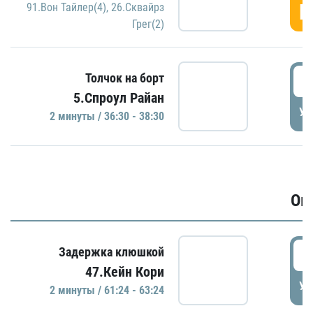
Г
91.Вон Тайлер(4)
,
26.Сквайрз
Грег(2)
3
Толчок на борт
5.Спроул Райан
УД
2 минуты / 36:30 - 38:30
Ов
6
Задержка клюшкой
47.Кейн Кори
УД
2 минуты / 61:24 - 63:24