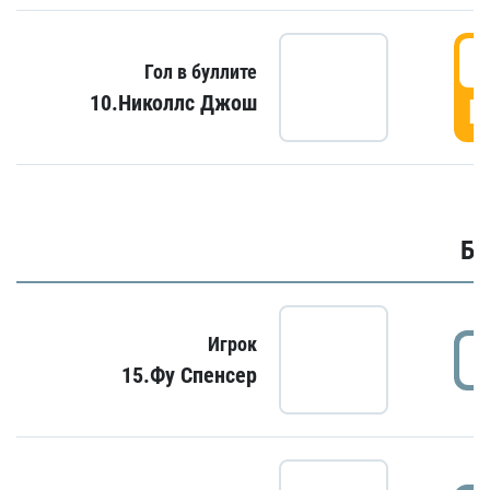
6
Гол в буллите
10.Николлс Джош
Г
Бу
Игрок
15.Фу Спенсер