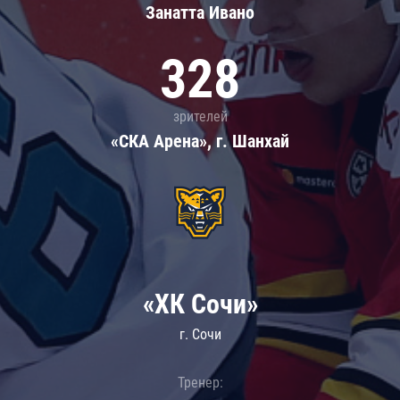
Занатта Иванo
328
зрителей
«СКА Арена», г. Шанхай
«ХК Сочи»
г. Сочи
Тренер: