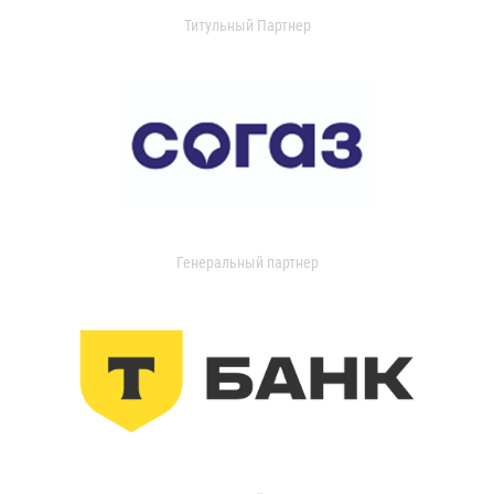
Титульный Партнер
Генеральный партнер