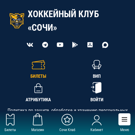
ХОККЕЙНЫЙ КЛУБ
«СОЧИ»
БИЛЕТЫ
ВИП
АТРИБУТИКА
ВОЙТИ
Политика по защите, обработке и хранению персональных
данных
Билеты
Магазин
Сочи Клаб
Кабинет
Меню
АНО «СК «Кубань-Регион», ОГРН 1142300002349,