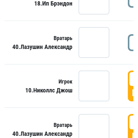
18.Ип Брэндон
Вратарь
40.Лазушин Александр
Игрок
10.Николлс Джош
Г
Вратарь
40.Лазушин Александр
Г