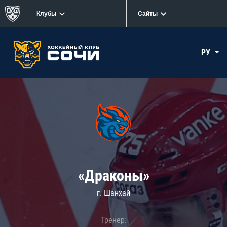
Клубы
Сайты
РУ
«Драконы»
г. Шанхай
Тренер: