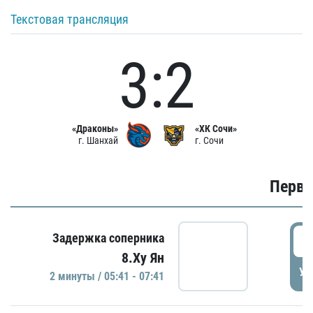
Текстовая трансляция
3:2
«Драконы»
«ХК Сочи»
г. Шанхай
г. Сочи
Первы
0
Задержка соперника
8.Ху Ян
УД
2 минуты / 05:41 - 07:41