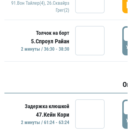
Г
91.Вон Тайлер(4)
,
26.Сквайрз
Грег(2)
3
Толчок на борт
5.Спроул Райан
УД
2 минуты / 36:30 - 38:30
Ов
6
Задержка клюшкой
47.Кейн Кори
УД
2 минуты / 61:24 - 63:24