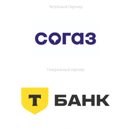
Титульный Партнер
Генеральный партнер