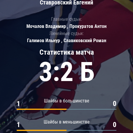
Ставровский Евгений
Главные судьи:
Мочалов Владимир , Прокуратов Антон
Линейные судьи:
Галимов Ильнур , Славиковский Роман
Статистика матча
3:2 Б
Шайбы в большинстве
1
0
Шайбы в меньшинстве
1
0