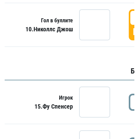
6
Гол в буллите
10.Николлс Джош
Г
Бу
Игрок
15.Фу Спенсер