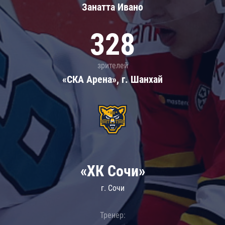
Занатта Иванo
328
зрителей
«СКА Арена», г. Шанхай
«ХК Сочи»
г. Сочи
Тренер: