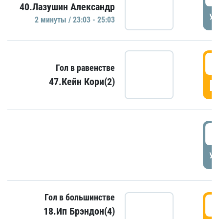
40.Лазушин Александр
УД
2 минуты / 23:03 - 25:03
2
Гол в равенстве
47.Кейн Кори(2)
Г
3
УД
Гол в большинстве
3
18.Ип Брэндон(4)