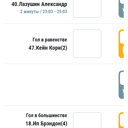
40.Лазушин Александр
УД
2 минуты / 23:03 - 25:03
2
Гол в равенстве
47.Кейн Кори(2)
Г
3
УД
Гол в большинстве
3
18.Ип Брэндон(4)