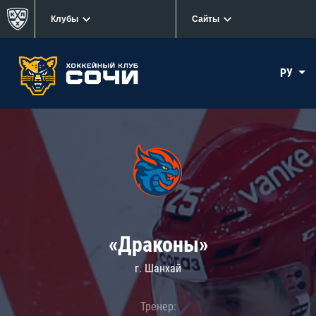
Клубы
Сайты
РУ
«Драконы»
г. Шанхай
Тренер: