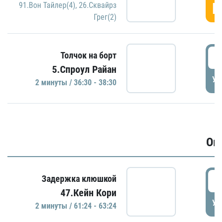
Г
91.Вон Тайлер(4)
,
26.Сквайрз
Грег(2)
3
Толчок на борт
5.Спроул Райан
УД
2 минуты / 36:30 - 38:30
Ов
6
Задержка клюшкой
47.Кейн Кори
УД
2 минуты / 61:24 - 63:24