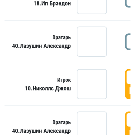
18.Ип Брэндон
Вратарь
40.Лазушин Александр
Игрок
10.Николлс Джош
Г
Вратарь
40.Лазушин Александр
Г