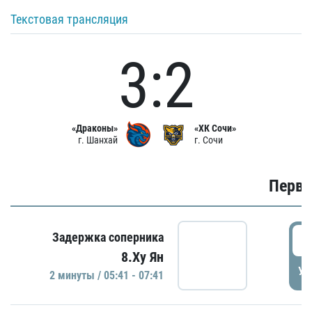
Текстовая трансляция
3:2
«Драконы»
«ХК Сочи»
г. Шанхай
г. Сочи
Первы
0
Задержка соперника
8.Ху Ян
УД
2 минуты / 05:41 - 07:41