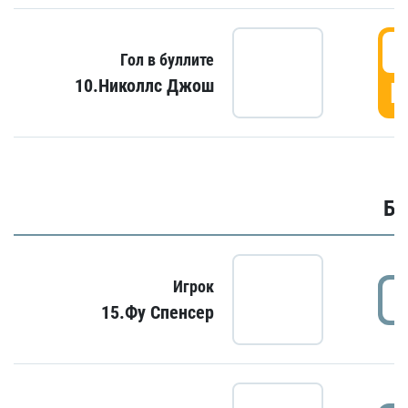
6
Гол в буллите
10.Николлс Джош
Г
Бу
Игрок
15.Фу Спенсер