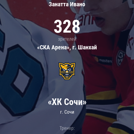
Занатта Иванo
328
зрителей
«СКА Арена», г. Шанхай
«ХК Сочи»
г. Сочи
Тренер: