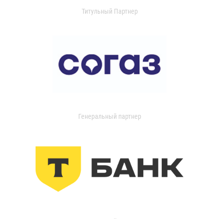
Титульный Партнер
Генеральный партнер