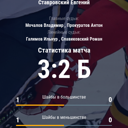
Ставровский Евгений
Главные судьи:
Мочалов Владимир , Прокуратов Антон
Линейные судьи:
Галимов Ильнур , Славиковский Роман
Статистика матча
3:2 Б
Шайбы в большинстве
1
0
Шайбы в меньшинстве
1
0