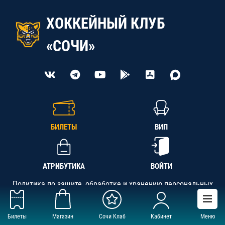
ХОККЕЙНЫЙ КЛУБ
«СОЧИ»
БИЛЕТЫ
ВИП
АТРИБУТИКА
ВОЙТИ
Политика по защите, обработке и хранению персональных
данных
Билеты
Магазин
Сочи Клаб
Кабинет
Меню
АНО «СК «Кубань-Регион», ОГРН 1142300002349,