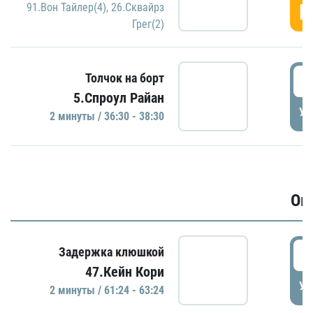
Г
91.Вон Тайлер(4)
,
26.Сквайрз
Грег(2)
3
Толчок на борт
5.Спроул Райан
УД
2 минуты / 36:30 - 38:30
Ов
6
Задержка клюшкой
47.Кейн Кори
УД
2 минуты / 61:24 - 63:24