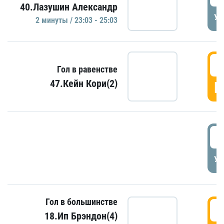
40.Лазушин Александр
УД
2 минуты / 23:03 - 25:03
2
Гол в равенстве
47.Кейн Кори(2)
Г
3
УД
Гол в большинстве
3
18.Ип Брэндон(4)