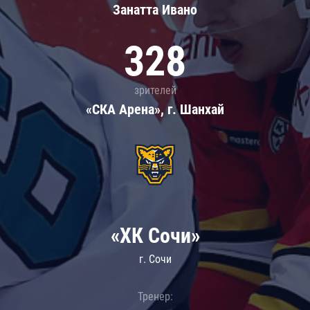
Занатта Иванo
328
зрителей
«СКА Арена», г. Шанхай
«ХК Сочи»
г. Сочи
Тренер: