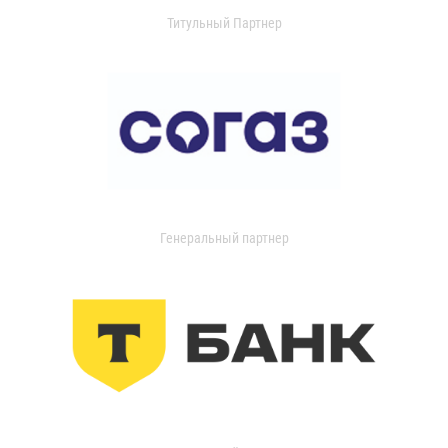
Титульный Партнер
Генеральный партнер