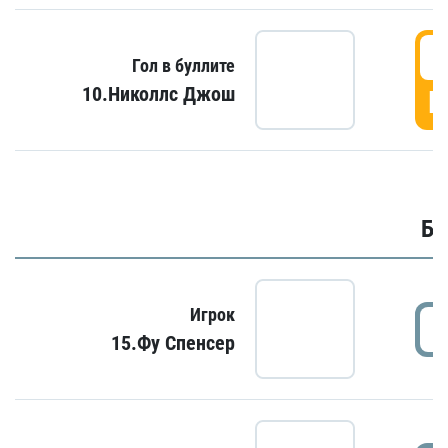
6
Гол в буллите
10.Николлс Джош
Г
Бу
Игрок
15.Фу Спенсер