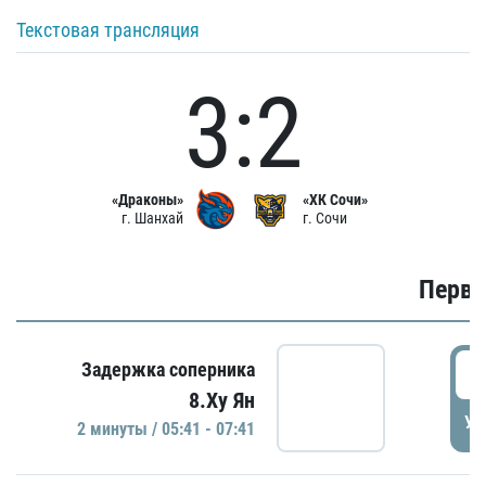
Текстовая трансляция
3:2
«Драконы»
«ХК Сочи»
г. Шанхай
г. Сочи
Первы
0
Задержка соперника
8.Ху Ян
УД
2 минуты / 05:41 - 07:41