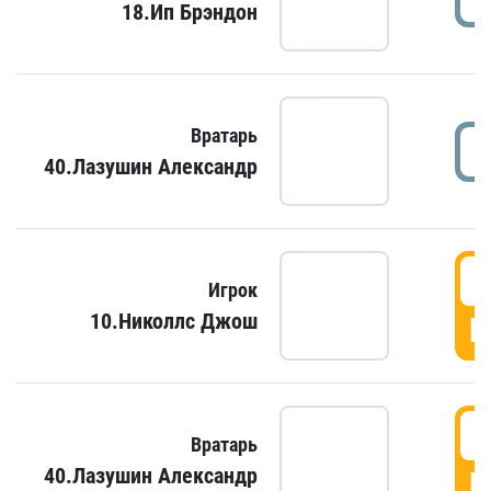
18.Ип Брэндон
Вратарь
40.Лазушин Александр
Игрок
10.Николлс Джош
Г
Вратарь
40.Лазушин Александр
Г