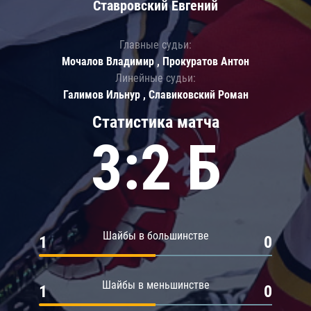
Ставровский Евгений
Главные судьи:
Мочалов Владимир , Прокуратов Антон
Линейные судьи:
Галимов Ильнур , Славиковский Роман
Статистика матча
3:2 Б
Шайбы в большинстве
1
0
Шайбы в меньшинстве
1
0