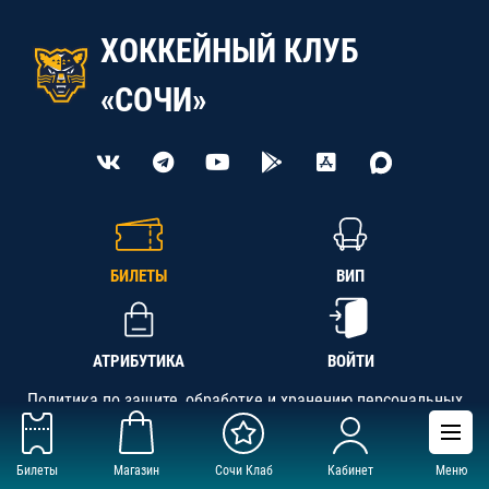
ХОККЕЙНЫЙ КЛУБ
«СОЧИ»
БИЛЕТЫ
ВИП
АТРИБУТИКА
ВОЙТИ
Политика по защите, обработке и хранению персональных
данных
Билеты
Магазин
Сочи Клаб
Кабинет
Меню
АНО «СК «Кубань-Регион», ОГРН 1142300002349,