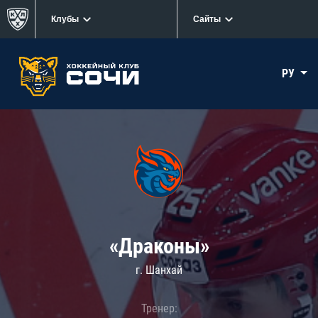
Клубы
Сайты
РУ
«Драконы»
г. Шанхай
Тренер: