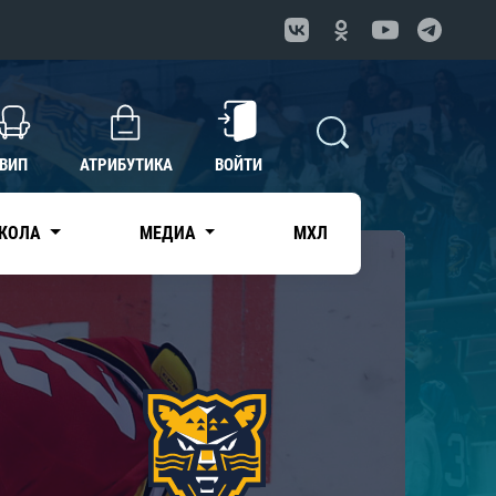
ВИП
АТРИБУТИКА
ВОЙТИ
КОЛА
МЕДИА
МХЛ