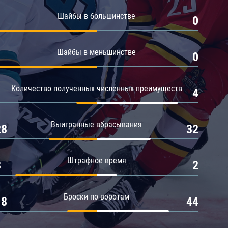
Амур
Шайбы в большинстве
1
0
Барыс
Салават Юлаев
Шайбы в меньшинстве
1
0
Сибирь
Количество полученных численных преимуществ
1
4
Выигранные вбрасывания
28
32
Штрафное время
8
2
Броски по воротам
18
44