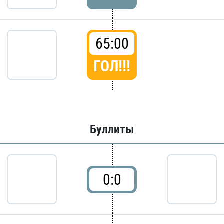
65:00
ГОЛ!!!
Буллиты
0:0