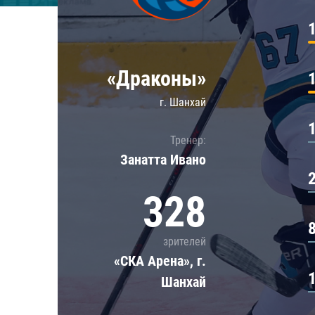
Локомотив
Северсталь
ЦСКА
«Драконы»
Шанхайские Драконы
г. Шанхай
Тренер:
Занатта Иванo
328
зрителей
«СКА Арена», г.
Шанхай